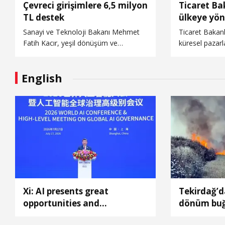
Çevreci girişimlere 6,5 milyon
Ticaret Ba
TL destek
ülkeye yön
pazar araş
Sanayi ve Teknoloji Bakanı Mehmet
Ticaret Bakanlığı, Türk iş dünyasının
Fatih Kacır, yeşil dönüşüm ve
küresel pazar
sürdürülebilir kalkınma vizyonu
artırmak ve ihr
doğrultusunda, temiz enerji
sağlamak amac
English
alanlarında faaliyet gösteren
yanında görev
girişimlere yönelik 6,5 milyon TL’ye
müşavirleri ve
kadar destek sağlanacağını bildirdi.
hazırlanan 80 
sektörel paza
ihracatçıların
Xi: AI presents great
Tekirdağ’d
opportunities and
dönüm buğd
governance challenges
zarar görd