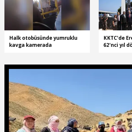
Halk otobüsünde yumruklu
KKTC'de Ere
kavga kamerada
62'nci yıl 
anıldı