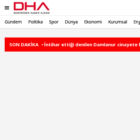
Gündem
Politika
Spor
Dünya
Ekonomi
Kurumsal
Eng
Ara
SON DAKİKA
Çanakkale'de halk plajında patlamamış 