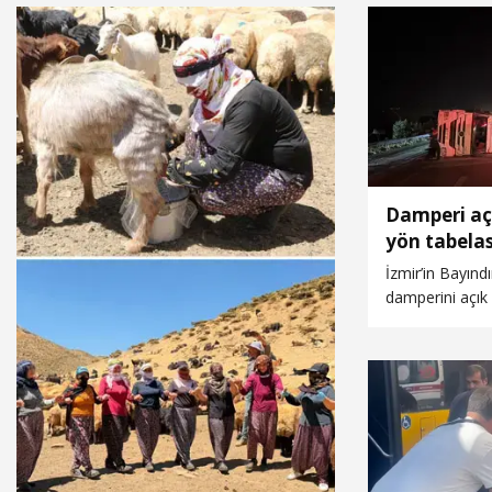
Damperi aç
yön tabela
devrildi
İzmir’in Bayınd
damperini açık
tabelasına çarp
TIR şoförü Nejl