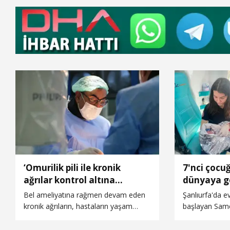
‘Omurilik pili ile kronik
7'nci çoc
ağrılar kontrol altına
dünyaya ge
alınabiliyor’
Bel ameliyatına rağmen devam eden
Şanlıurfa'da 
kronik ağrıların, hastaların yaşam
başlayan Same
kalitesini düşürdüğünü belirten Algoloji
hastaneye göt
Uzmanı Prof. Dr. Haci Ahmet Alıcı,
doğum yaptı. 