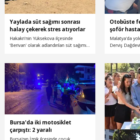
Yaylada süt sağımı sonrası
Otobüste f
halay çekerek stres atıyorlar
şoför hasta
Hakakri'nin Yüksekova ilçesinde
Malatya'da yo
‘Berivan' olarak adlandırılan süt sağımı
Derviş Dağdevir
yapan kadınlar, yaz aylarında küçükbaş
güzergahını de
hayvanlarını sağmak için her gün
ulaştırdı.
yaklaşık bir saat süren zorlu bir yolculuk
yapıyor. Ortak kiraladıkları kamyonetle
Ramo Yaylası'na ulaşan kadınlar, elde
ettikleri sütü peynir, yoğurt ve
tereyağına dönüştürerek hem aile
bütçesine katkı sağlıyor hem de kışlık
ihtiyaçlarını hazırlıyorlar. Kadınlar günün
sonunda ise halay çekerek stres atıyor.
Bursa'da iki motosiklet
çarpıştı: 2 yaralı
Bursa'nın İznik ilçesinde çocuk