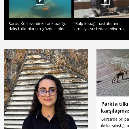
Saros Körfezi'ndeki tank batığı,
'Kalp kapağı hastalıklarını
dalış tutkunlarının gözdesi oldu
ameliyatsız tedavi ediyoruz,
hastalar 2 günde taburcu
olabiliyor'
Parkta tilki
karşılaşma
Bursa'da bir par
ile karşılaştığı