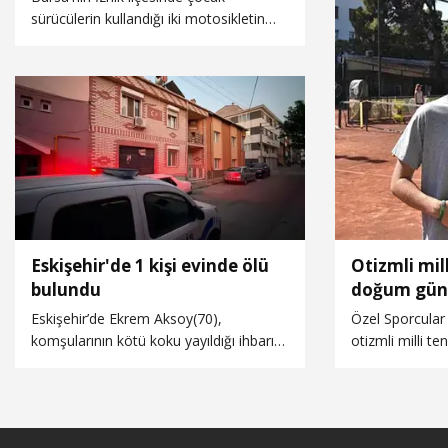
sürücülerin kullandığı iki motosikletin
çarpıştığı kazada 2 kişi yaralandı.
Eskişehir'de 1 kişi evinde ölü
Otizmli mill
bulundu
doğum günü
turnuvasıyl
Eskişehir’de Ekrem Aksoy(70),
Özel Sporcular 
komşularının kötü koku yayıldığı ihbarı
otizmli milli t
yaptığı evinde, polis ekipleri tarafından
doğum günü ten
ölü bulundu.
Milli tenisçi İp
eğitmenlik yapt
arasında 12 min