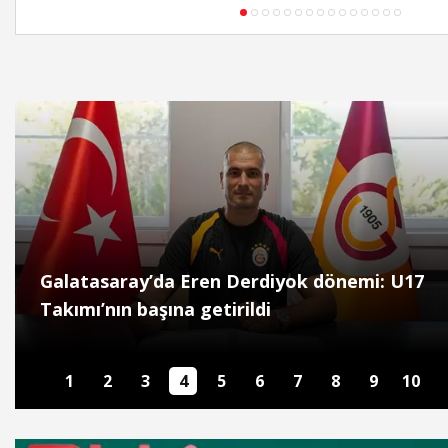
niyor’
Tour Of Kahramanmaraş’ın şampiyonu
İş Bankası Grubu üst yönetiminde gör
Ukraynalı Kyrylo Tsarenko oldu
değişimi
1
2
3
4
5
6
7
8
9
10