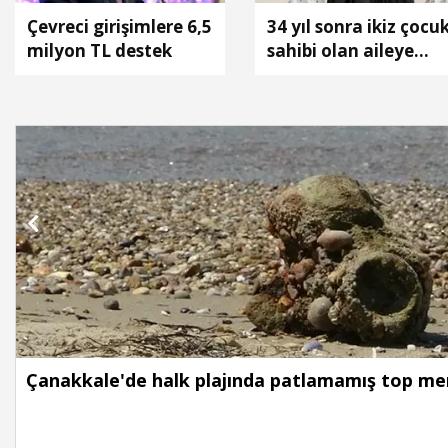
Çevreci girişimlere 6,5
34 yıl sonra ikiz çocu
milyon TL destek
sahibi olan aileye
'aile danışmanlığı'
desteği
Çanakkale'de halk plajında patlamamış top me