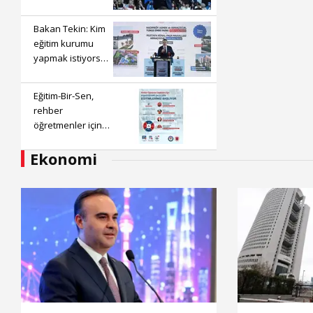
sorular müfredata
uygun hale
Bakan Tekin: Kim
gelecek
eğitim kurumu
yapmak istiyorsa
anayasal olarak
bizimle birlikte
Eğitim-Bir-Sen,
çalışmak
rehber
zorundadır
öğretmenler için
‘Psikoterapi
Ekonomi
Ekolleri'
eğitimlerini
başlatıyor