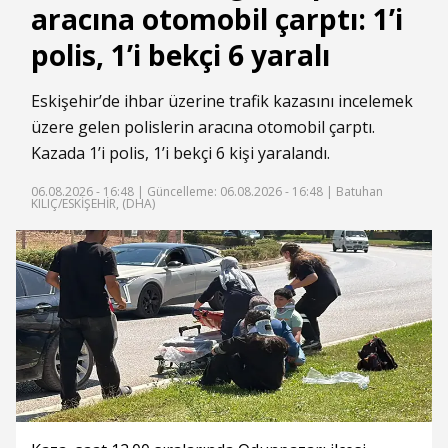
aracına otomobil çarptı: 1’i
polis, 1’i bekçi 6 yaralı
Eskişehir’de ihbar üzerine trafik kazasını incelemek
üzere gelen polislerin aracına otomobil çarptı.
Kazada 1’i polis, 1’i bekçi 6 kişi yaralandı.
06.08.2026 - 16:48 |
Güncelleme: 06.08.2026 - 16:48
| Batuhan
KILIÇ/ESKİŞEHİR, (DHA)