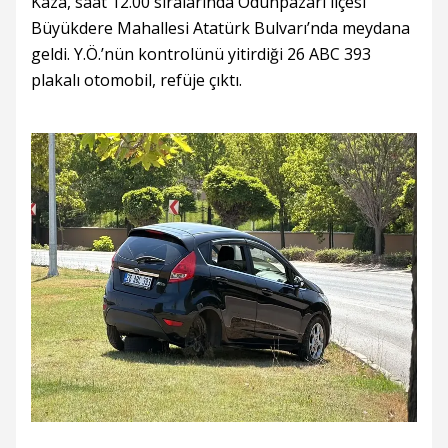
Kaza, saat 12.00 sıralarında Odunpazarı ilçesi
Büyükdere Mahallesi Atatürk Bulvarı’nda meydana
geldi. Y.Ö.’nün kontrolünü yitirdiği 26 ABC 393
plakalı otomobil, refüje çıktı.