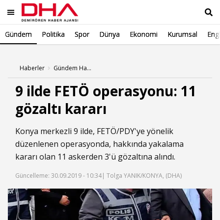
Gündem
Politika
Spor
Dünya
Ekonomi
Kurumsal
Engl
Ara
Haberler
Gündem Haberleri
9 ilde FETÖ operasyonu: 11
gözaltı kararı
Konya merkezli 9 ilde, FETÖ/PDY'ye yönelik
düzenlenen operasyonda, hakkında yakalama
kararı olan 11 askerden 3'ü gözaltına alındı.
Güncelleme: 30.09.2019 - 10:34
| Tolga YANIK/KONYA, (DHA)