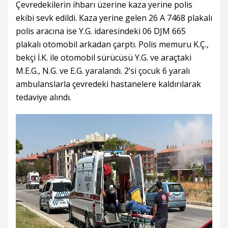
Çevredekilerin ihbarı üzerine kaza yerine polis
ekibi sevk edildi. Kaza yerine gelen 26 A 7468 plakalı
polis aracına ise Y.G. idaresindeki 06 DJM 665
plakalı otomobil arkadan çarptı. Polis memuru K.Ç.,
bekçi İ.K. ile otomobil sürücüsü Y.G. ve araçtaki
M.E.G., N.G. ve E.G. yaralandı. 2’si çocuk 6 yaralı
ambulanslarla çevredeki hastanelere kaldırılarak
tedaviye alındı.