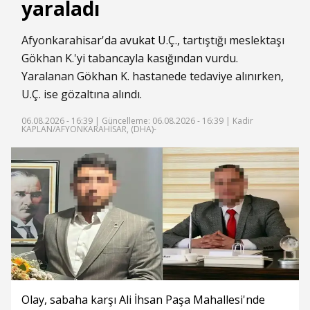
yaraladı
Afyonkarahisar'da
avukat
U.Ç., tartıştığı meslektaşı
Gökhan K.'yi tabancayla kasığından vurdu.
Yaralanan Gökhan K. hastanede tedaviye alınırken,
U.Ç. ise gözaltına alındı.
06.08.2026 - 16:39 |
Güncelleme: 06.08.2026 - 16:39
| Kadir
KAPLAN/AFYONKARAHİSAR, (DHA)-
Olay, sabaha karşı Ali İhsan Paşa Mahallesi'nde