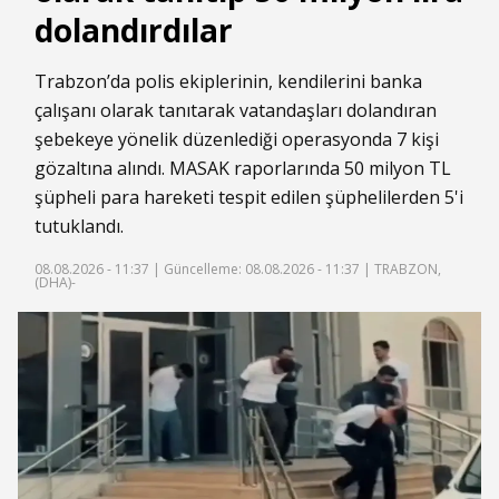
dolandırdılar
Trabzon’da polis ekiplerinin, kendilerini banka
çalışanı olarak tanıtarak vatandaşları dolandıran
şebekeye yönelik düzenlediği operasyonda 7 kişi
gözaltına alındı. MASAK raporlarında 50 milyon TL
şüpheli para hareketi tespit edilen şüphelilerden 5'i
tutuklandı.
08.08.2026 - 11:37 |
Güncelleme: 08.08.2026 - 11:37
| TRABZON,
(DHA)-