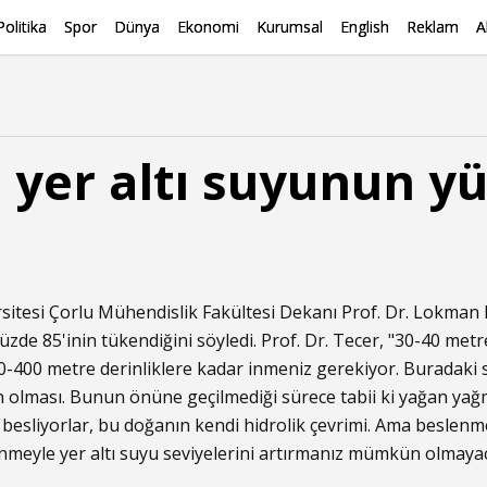
Politika
Spor
Dünya
Ekonomi
Kurumsal
English
Reklam
A
 yer altı suyunun yü
itesi Çorlu Mühendislik Fakültesi Dekanı Prof. Dr. Lokman
yüzde 85'inin tükendiğini söyledi. Prof. Dr. Tecer, "30-40 metr
-400 metre derinliklere kadar inmeniz gerekiyor. Buradaki
 olması. Bunun önüne geçilmediği sürece tabii ki yağan yağmu
, besliyorlar, bu doğanın kendi hidrolik çevrimi. Ama beslenm
nmeyle yer altı suyu seviyelerini artırmanız mümkün olmayac