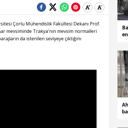
itesi Çorlu Mühendislik Fakültesi Dekanı Prof.
Ba
ar mevsiminde Trakya'nın mevsim normalleri
en
rajların da istenilen seviyeye çıktığını
sü
Ah
ba