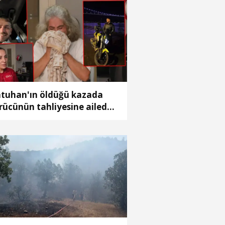
tuhan'ın öldüğü kazada
rücünün tahliyesine aileden
pki; 'Kardeşimin hayatının
deli 4 ay mı'