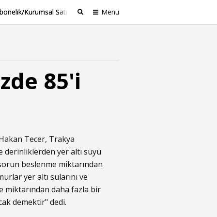
bonelik/Kurumsal Satış
Menü
Ara
zde 85'i
 Hakan Tecer, Trakya
e derinliklerden yer altı suyu
 sorun beslenme miktarından
rlar yer altı sularını ve
e miktarından daha fazla bir
ak demektir" dedi.