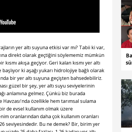
ajların yer altı suyuna etkisi var mı? Tabii ki var,
rına direkt olarak geçtiğini söylememiz mümkün
Ba
sü
bir kısmı akışa geçiyor. Geri kalan kısmı yer altı
te
 başlıyor ki aşağı yukarı hidrolojiye bağlı olarak
be
nda bir yer altı suyuna geçişten bahsedebiliriz.
sı güzel bir şey, yer altı suyu seviyelerinin
ağı anlamına gelmez. Çünkü biz burada
e Havzası'nda özellikle hem tarımsal sulama
bir de evsel kullanım olmak üzere
enim oranlarından daha çok kullanım oranları
26 seviyesindedir. Bu ne demek? Bir, birim yer
n yüzde 25 daha fazlası, 1,26 kadarı yer altı