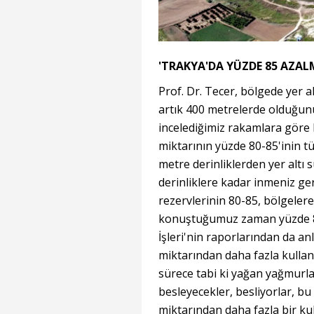
'TRAKYA'DA YÜZDE 85 AZAL
Prof. Dr. Tecer, bölgede yer a
artık 400 metrelerde olduğunu
incelediğimiz rakamlara göre b
miktarının yüzde 80-85'inin tü
metre derinliklerden yer altı
derinliklere kadar inmeniz ger
rezervlerinin 80-85, bölgeler
konuştuğumuz zaman yüzde 85
İşleri'nin raporlarından da a
miktarından daha fazla kulla
sürece tabi ki yağan yağmurlar
besleyecekler, besliyorlar, b
miktarından daha fazla bir ku