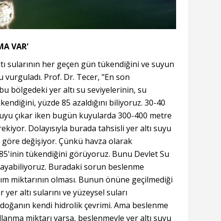
MA VAR'
ltı sularının her geçen gün tükendiğini ve suyun
 vurguladı. Prof. Dr. Tecer, "En son
u bölgedeki yer altı su seviyelerinin, su
kendiğini, yüzde 85 azaldığını biliyoruz. 30-40
 suyu çıkar iken bugün kuyularda 300-400 metre
ekiyor. Dolayısıyla burada tahsisli yer altı suyu
e göre değişiyor. Çünkü havza olarak
'inin tükendiğini görüyoruz. Bunu Devlet Su
nlayabiliyoruz. Buradaki sorun beslenme
nım miktarının olması. Bunun önüne geçilmediği
 yer altı sularını ve yüzeysel suları
u doğanın kendi hidrolik çevrimi. Ama beslenme
llanma miktarı varsa, beslenmeyle yer altı suyu