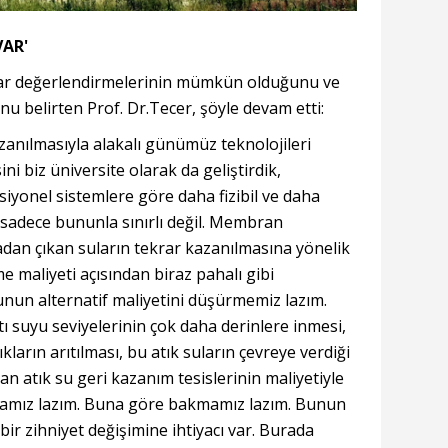
VAR'
ekrar değerlendirmelerinin mümkün olduğunu ve
u belirten Prof. Dr.Tecer, şöyle devam etti:
kazanılmasıyla alakalı günümüz teknolojileri
 biz üniversite olarak da geliştirdik,
yonel sistemlere göre daha fizibil ve daha
 sadece bununla sınırlı değil. Membran
tmadan çıkan suların tekrar kazanılmasına yönelik
me maliyeti açısından biraz pahalı gibi
nun alternatif maliyetini düşürmemiz lazım.
tı suyu seviyelerinin çok daha derinlere inmesi,
ların arıtılması, bu atık suların çevreye verdiği
atık su geri kazanım tesislerinin maliyetiyle
lamamız lazım. Buna göre bakmamız lazım. Bunun
ir zihniyet değişimine ihtiyacı var. Burada