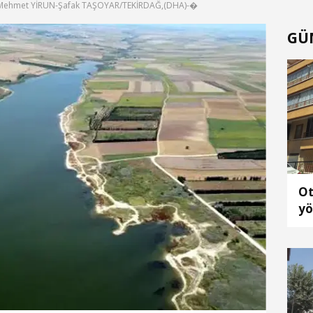
Mehmet YİRUN-Şafak TAŞOYAR/TEKİRDAĞ,(DHA)-�
GÜ
Ot
yö
öl