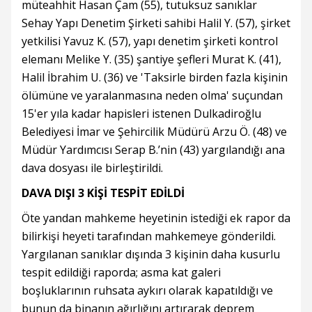
müteahhit Hasan Çam (55), tutuksuz sanıklar
Sehay Yapı Denetim Şirketi sahibi Halil Y. (57), şirket
yetkilisi Yavuz K. (57), yapı denetim şirketi kontrol
elemanı Melike Y. (35) şantiye şefleri Murat K. (41),
Halil İbrahim U. (36) ve 'Taksirle birden fazla kişinin
ölümüne ve yaralanmasına neden olma' suçundan
15'er yıla kadar hapisleri istenen Dulkadiroğlu
Belediyesi İmar ve Şehircilik Müdürü Arzu Ö. (48) ve
Müdür Yardımcısı Serap B.’nin (43) yargılandığı ana
dava dosyası ile birleştirildi.
DAVA DIŞI 3 KİŞİ TESPİT EDİLDİ
Öte yandan mahkeme heyetinin istediği ek rapor da
bilirkişi heyeti tarafından mahkemeye gönderildi.
Yargılanan sanıklar dışında 3 kişinin daha kusurlu
tespit edildiği raporda; asma kat galeri
boşluklarının ruhsata aykırı olarak kapatıldığı ve
bunun da binanın ağırlığını artırarak deprem