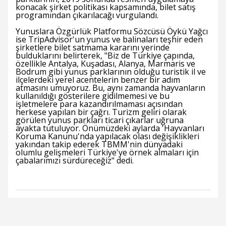
konacak şirket politikası kapsamında, bilet satış
programından çıkarılacağı vurgulandı.
Yunuslara Özgürlük Platformu Sözcüsü Öykü Yağcı
ise TripAdvisor'un yunus ve balinaları teşhir eden
şirketlere bilet satmama kararını yerinde
bulduklarını belirterek, "Biz de Türkiye çapında,
özellikle Antalya, Kuşadası, Alanya, Marmaris ve
Bodrum gibi yunus parklarının olduğu turistik il ve
ilçelerdeki yerel acentelerin benzer bir adım
atmasını umuyoruz. Bu, aynı zamanda hayvanların
kullanıldığı gösterilere gidilmemesi ve bu
işletmelere para kazandırılmaması açısından
herkese yapılan bir çağrı. Turizm geliri olarak
görülen yunus parkları ticari çıkarlar uğruna
ayakta tutuluyor. Önümüzdeki aylarda 'Hayvanları
Koruma Kanunu'nda yapılacak olası değişiklikleri
yakından takip ederek TBMM'nin dünyadaki
olumlu gelişmeleri Türkiye'ye örnek almaları için
çabalarımızı sürdüreceğiz" dedi.