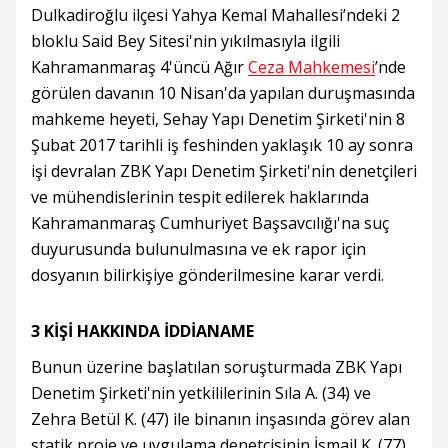
Dulkadiroğlu ilçesi Yahya Kemal Mahallesi’ndeki 2
bloklu Said Bey Sitesi'nin yıkılmasıyla ilgili
Kahramanmaraş 4'üncü Ağır
Ceza Mahkemesi
’nde
görülen davanın 10 Nisan'da yapılan duruşmasında
mahkeme heyeti, Sehay Yapı Denetim Şirketi'nin 8
Şubat 2017 tarihli iş feshinden yaklaşık 10 ay sonra
işi devralan ZBK Yapı Denetim Şirketi'nin denetçileri
ve mühendislerinin tespit edilerek haklarında
Kahramanmaraş Cumhuriyet Başsavcılığı'na suç
duyurusunda bulunulmasına ve ek rapor için
dosyanın bilirkişiye gönderilmesine karar verdi.
3 KİŞİ HAKKINDA İDDİANAME
Bunun üzerine başlatılan soruşturmada ZBK Yapı
Denetim Şirketi'nin yetkililerinin Sıla A. (34) ve
Zehra Betül K. (47) ile binanın inşasında görev alan
statik proje ve uygulama denetçisinin İsmail K. (77)