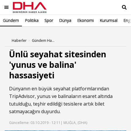
Gündem
Politika
Spor
Dünya
Ekonomi
Kurumsal
Engl
Ara
Haberler
Gündem Haberleri
Ünlü seyahat sitesinden
'yunus ve balina'
hassasiyeti
Dünyanın en büyük seyahat platformlarından
TripAdvisor, yunus ve balinaların esaret altında
tutulduğu, teşhir edildiği tesislere artık bilet
satmayacağını duyurdu.
Güncelleme: 03.10.2019 - 12:11
| MUĞLA, (DHA)