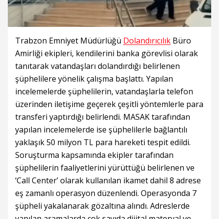
Trabzon Emniyet Müdürlüğü
Dolandırıcılık
Büro
Amirliği ekipleri, kendilerini banka görevlisi olarak
tanıtarak vatandaşları dolandırdığı belirlenen
şüphelilere yönelik çalışma başlattı. Yapılan
incelemelerde şüphelilerin, vatandaşlarla telefon
üzerinden iletişime geçerek çeşitli yöntemlerle para
transferi yaptırdığı belirlendi. MASAK tarafından
yapılan incelemelerde ise şüphelilerle bağlantılı
yaklaşık 50 milyon TL para hareketi tespit edildi.
Soruşturma kapsamında ekipler tarafından
şüphelilerin faaliyetlerini yürüttüğü belirlenen ve
‘Call Center’ olarak kullanılan ikamet dahil 8 adrese
eş zamanlı operasyon düzenlendi. Operasyonda 7
şüpheli yakalanarak gözaltına alındı. Adreslerde
yapılan aramalarda çok sayıda dijital materyal ve