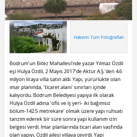
Süre
Toplam
Süre
/
Yükleniyor
Yüklendi
:
:
0%
0%
Haberin Tüm Fotoğrafları
Bodrum'un Bitez Mahallesi’nde yazar Yılmaz Özdil
eşi Hülya Özdil, 2 Mayıs 2017'de Aktur A.Ş.'den 4.6
milyon liraya villa satın aldı. Yapı, yürürlükte olan
imar planında, 'ticaret alanı' sınırları içinde
kalıyordu. Bodrum Belediyesi yapıya ilk olarak
Hülya Özdil adına 'ofis ve iş yeri- iki bağımsız
bölüm-142.5 metrekare' olmak üzere yapı ruhsatı
tanzim ederek bir süre sonra yapı kullanım izin
belgesi verdi. İmar planlarında ticari alan vasfında
olan yapıyı, Özdil ailesi villaya çevirdi. Yapı