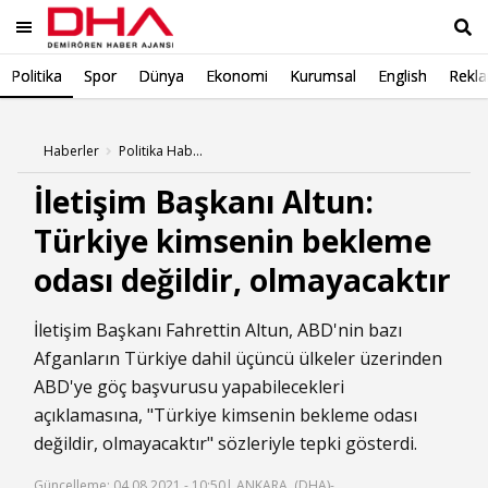
Politika
Spor
Dünya
Ekonomi
Kurumsal
English
Rekl
Ara
Haberler
Politika Haberleri
İletişim Başkanı Altun:
Türkiye kimsenin bekleme
odası değildir, olmayacaktır
İletişim Başkanı Fahrettin Altun, ABD'nin bazı
Afganların Türkiye dahil üçüncü ülkeler üzerinden
ABD'ye göç başvurusu yapabilecekleri
açıklamasına, "Türkiye kimsenin bekleme odası
değildir, olmayacaktır" sözleriyle tepki gösterdi.
Güncelleme: 04.08.2021 - 10:50
| ANKARA, (DHA)-