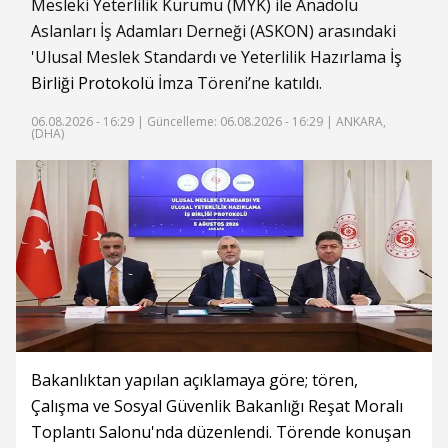
Mesleki Yeterlilik Kurumu (MYK) ile Anadolu
Aslanları İş Adamları Derneği (ASKON) arasındaki
'Ulusal Meslek Standardı ve Yeterlilik Hazırlama
İş
Birliği
Protokolü
İmza Töreni’ne katıldı.
06.08.2026 - 16:29 |
Güncelleme: 06.08.2026 - 16:29
| ANKARA,
(DHA)
Bakanlıktan yapılan açıklamaya göre; tören,
Çalışma ve Sosyal Güvenlik Bakanlığı Reşat Moralı
Toplantı Salonu'nda düzenlendi. Törende konuşan