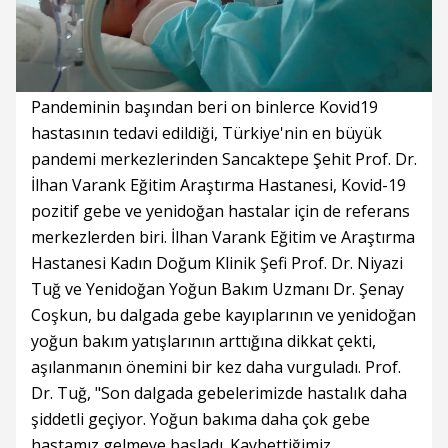
Süre
Toplam
Süre
/
Yükleniyor
Yüklendi
:
:
0%
0%
Pandeminin başından beri on binlerce Kovid19
hastasının tedavi edildiği, Türkiye'nin en büyük
pandemi merkezlerinden Sancaktepe Şehit Prof. Dr.
İlhan Varank Eğitim Araştırma Hastanesi, Kovid-19
pozitif gebe ve yenidoğan hastalar için de referans
merkezlerden biri. İlhan Varank Eğitim ve Araştırma
Hastanesi Kadın Doğum Klinik Şefi Prof. Dr. Niyazi
Tuğ ve Yenidoğan Yoğun Bakım Uzmanı Dr. Şenay
Coşkun, bu dalgada gebe kayıplarının ve yenidoğan
yoğun bakım yatışlarının arttığına dikkat çekti,
aşılanmanın önemini bir kez daha vurguladı. Prof.
Dr. Tuğ, "Son dalgada gebelerimizde hastalık daha
şiddetli geçiyor. Yoğun bakıma daha çok gebe
hastamız gelmeye başladı. Kaybettiğimiz