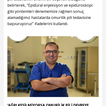
belirterek, “Epidüral enjeksiyon ve epidüroskopi
gibi yöntemleri denememize rağmen sonuç
alamadığımız hastalarda omurilik pili tedavisine
başvuruyoruz” ifadelerini kullandı.
‘AĞRI KESİLMİYORSA OMURİLİK PİLİ DEVREYE