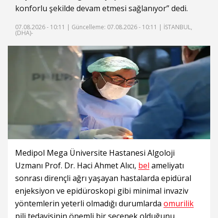
konforlu şekilde devam etmesi sağlanıyor” dedi.
07.08.2026 - 10:11 |
Güncelleme: 07.08.2026 - 10:11
| İSTANBUL,
(DHA)-
Medipol Mega Üniversite Hastanesi Algoloji
Uzmanı Prof. Dr. Haci Ahmet Alıcı,
bel
ameliyatı
sonrası dirençli ağrı yaşayan hastalarda epidüral
enjeksiyon ve epidüroskopi gibi minimal invaziv
yöntemlerin yeterli olmadığı durumlarda
omurilik
pili tedavisinin önemli bir seçenek olduğunu