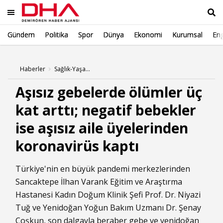
Gündem
Politika
Spor
Dünya
Ekonomi
Kurumsal
Eng
Ara
Haberler
Sağlık-Yaşam Haberleri
Aşısız gebelerde ölümler üç
kat arttı; negatif bebekler
ise aşısız aile üyelerinden
koronavirüs kaptı
Türkiye'nin en büyük pandemi merkezlerinden
Sancaktepe İlhan Varank Eğitim ve Araştırma
Hastanesi Kadın Doğum Klinik Şefi Prof. Dr. Niyazi
Tuğ ve Yenidoğan Yoğun Bakım Uzmanı Dr. Şenay
Coşkun, son dalgayla beraber gebe ve yenidoğan