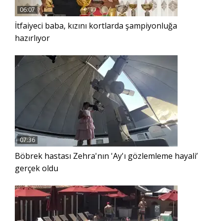
06:07
İtfaiyeci baba, kızını kortlarda şampiyonluğa
hazırlıyor
07:36
Böbrek hastası Zehra'nın 'Ay'ı gözlemleme hayali’
gerçek oldu