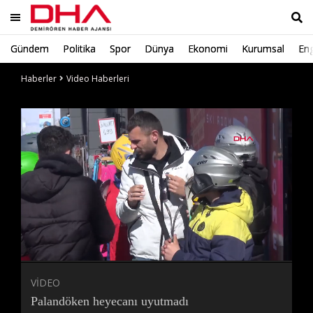
Gündem
Politika
Spor
Dünya
Ekonomi
Kurumsal
Eng
Ara
Haberler
Video Haberleri
Süre
Toplam
Süre
/
Yükleniyor
Yüklendi
:
:
0%
0%
VİDEO
Palandöken heyecanı uyutmadı