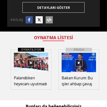
DETAYLARI GÖSTER
PAYLAŞ
OYNATMA LİSTESİ
OYNATILIYOR
SIRADA
Palandöken
Bakan Kurum: Bu
heyecanı uyutmadı
işler ahbap çavuş
ilişkisiyle yürümez
Bunları da beğenebilirsiniz