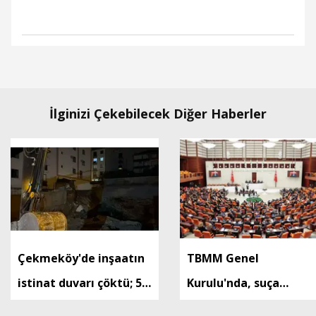
İlginizi Çekebilecek Diğer Haberler
Çekmeköy'de inşaatın
TBMM Genel
istinat duvarı çöktü; 5
Kurulu'nda, suça
katlı bina tahliye edildi
sürüklenen çocuklara