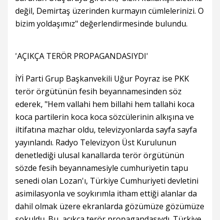
değil, Demirtaş üzerinden kurmayın cümlelerinizi. O
bizim yoldaşımız" değerlendirmesinde bulundu.
'AÇIKÇA TERÖR PROPAGANDASIYDI'
İYİ Parti Grup Başkanvekili Uğur Poyraz ise PKK
terör örgütünün fesih beyannamesinden söz
ederek, "Hem vallahi hem billahi hem tallahi koca
koca partilerin koca koca sözcülerinin alkışına ve
iltifatına mazhar oldu, televizyonlarda sayfa sayfa
yayınlandı. Radyo Televizyon Üst Kurulunun
denetlediği ulusal kanallarda terör örgütünün
sözde fesih beyannamesiyle cumhuriyetin tapu
senedi olan Lozan'ı, Türkiye Cumhuriyeti devletini
asimilasyonla ve soykırımla itham ettiği alanlar da
dahil olmak üzere ekranlarda gözümüze gözümüze
sokuldu. Bu, açıkça terör propagandasıydı. Türkiye