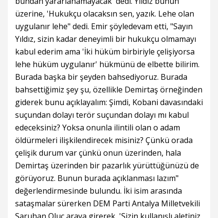
bundan yararlanamayacak' dedi. Yıldız bunun
üzerine, 'Hukukçu olacaksın sen, yazık. Lehe olan
uygulanır lehe" dedi. Emir şöyledevam etti, "Sayın
Yıldız, sizin kadar deneyimli bir hukukçu olmamayı
kabul ederim ama 'İki hüküm birbiriyle çelişiyorsa
lehe hüküm uygulanır' hükmünü de elbette bilirim.
Burada başka bir şeyden bahsediyoruz. Burada
bahsettiğimiz şey şu, özellikle Demirtaş örneğinden
giderek bunu açıklayalım: Şimdi, Kobani davasındaki
suçundan dolayı terör suçundan dolayı mı kabul
edeceksiniz? Yoksa onunla ilintili olan o adam
öldürmeleri ilişkilendirecek misiniz? Çünkü orada
çelişik durum var çünkü onun üzerinden, hala
Demirtaş üzerinden bir pazarlık yürüttüğünüzü de
görüyoruz. Bunun burada açıklanması lazım"
değerlendirmesinde bulundu. İki isim arasında
sataşmalar sürerken DEM Parti Antalya Milletvekili
Saruhan Oluç araya girerek, 'Sizin kullanışlı aletiniz