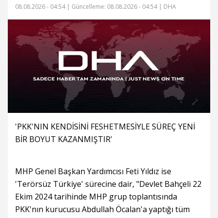
08.08.2026 - 04:54 |
Güncelleme: 08.08.2026 - 04:54
| DHA
'PKK'NIN KENDİSİNİ FESHETMESİYLE SÜREÇ YENİ
BİR BOYUT KAZANMIŞTIR'
MHP Genel Başkan Yardımcısı Feti Yıldız ise
'Terörsüz Türkiye' sürecine dair, "Devlet Bahçeli 22
Ekim 2024 tarihinde MHP grup toplantısında
PKK'nın kurucusu Abdullah Öcalan'a yaptığı tüm