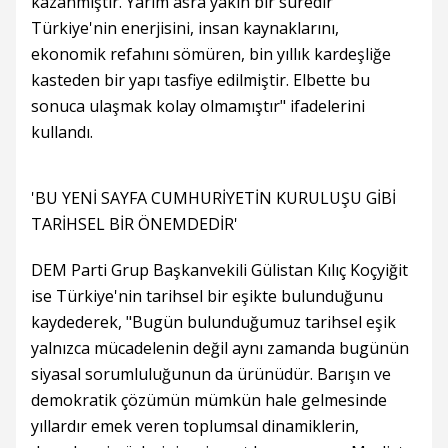
kazanmıştır. Yarım asra yakın bir süredir
Türkiye'nin enerjisini, insan kaynaklarını,
ekonomik refahını sömüren, bin yıllık kardeşliğe
kasteden bir yapı tasfiye edilmiştir. Elbette bu
sonuca ulaşmak kolay olmamıştır" ifadelerini
kullandı.
'BU YENİ SAYFA CUMHURİYETİN KURULUŞU GİBİ
TARİHSEL BİR ÖNEMDEDİR'
DEM Parti Grup Başkanvekili Gülistan Kılıç Koçyiğit
ise Türkiye'nin tarihsel bir eşikte bulunduğunu
kaydederek, "Bugün bulunduğumuz tarihsel eşik
yalnızca mücadelenin değil aynı zamanda bugünün
siyasal sorumluluğunun da ürünüdür. Barışın ve
demokratik çözümün mümkün hale gelmesinde
yıllardır emek veren toplumsal dinamiklerin,