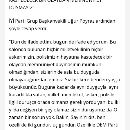
KASTEDECEK BİR OLAYDAN MEMNUNİYET
DUYMAYIZ'
İYİ Parti Grup Başkanvekili Uğur Poyraz ardından
şöyle cevap verdi;
"Dün de ifade ettim, bugün de ifade ediyorum. Bu
salonda bulunan hiçbir milletvekilinin hiçbir
askerimizin, polisimizin hayatına kastedecek bir
olaydan memnuniyet duymasının mümkün
olmadığından, sizlerin de asla bu duyguda
olmayacağınızdan eminiz. Siz bir kere benden yaşça
büyüksünüz. Bugüne kadar da aynı duyguyla, aynı
kararlılıkla vatan, millet, memleket, asker, polisle
ilgili duruşça orada olmanız gerekiyordu yani bu iki
yılda değişen bir şey olamaz sizin duruşunuz da. O
zaman bir sorun yok. Bakın, Sayın Yıldız, ben
özellikle iki gündür, üç gündür. Özellikle DEM Parti