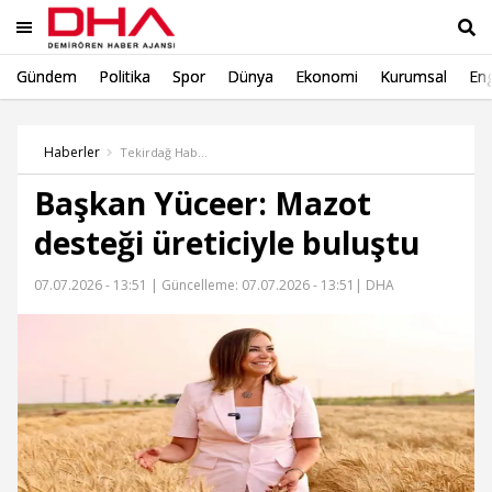
Gündem
Politika
Spor
Dünya
Ekonomi
Kurumsal
Eng
Ara
Haberler
Tekirdağ Haber
Başkan Yüceer: Mazot
desteği üreticiyle buluştu
07.07.2026 - 13:51 |
Güncelleme: 07.07.2026 - 13:51
| DHA