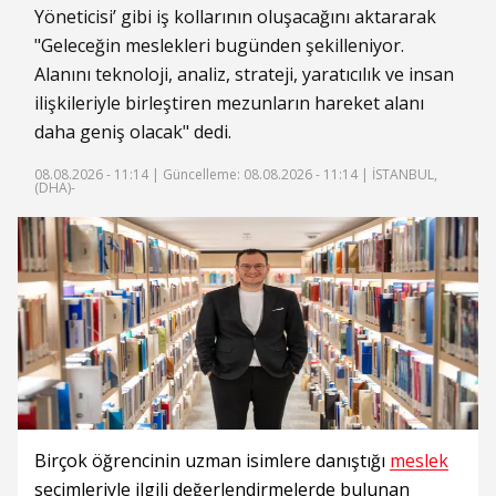
Yöneticisi’ gibi iş kollarının oluşacağını aktararak
"Geleceğin meslekleri bugünden şekilleniyor.
Alanını teknoloji, analiz, strateji, yaratıcılık ve insan
ilişkileriyle birleştiren mezunların hareket alanı
daha geniş olacak" dedi.
08.08.2026 - 11:14 |
Güncelleme: 08.08.2026 - 11:14
| İSTANBUL,
(DHA)-
Birçok öğrencinin uzman isimlere danıştığı
meslek
seçimleriyle ilgili değerlendirmelerde bulunan