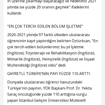
in üzerine çıkarmayı başaracağız ve hedefimiz 2021
yılında ise yüzde 20 oranını geçmek" ifadelerini
kullandı.
“EN ÇOK TERCİH EDİLEN BÖLÜM İŞLETME”
2020-2021 yılında 97 farklı ülkeden uluslararası
öğrencinin kayıt yaptırdığını belirten Öztürkcan, "En
çok tercih edilen bölümlerimiz bu yıl İşletme
(İngilizce), Fizyoterapi ve Rehabilitasyon (İngilizce),
Mimarlık (İngilizce), Hemşirelik (İngilizce) ve İnşaat
Mühendisliği (İngilizce) oldu" dedi.
GAYRETLİ: TÜRKİYE’NİN PAYI YÜZDE 110 ARTTI
Dünyada uluslararası öğrenci havuzundaki
Türkiye'nin payının, YÖK Başkanı Prof. Dr. Yekta
Saraç öncülüğünde yüzde 110 arttığına vurgu
yapan İstanbul Gelişim Üniversitesi Mütevelli