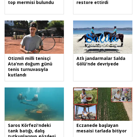
top mermisi bulundu
restore ettirdi
Otizmli milli tenisçi
Atlı jandarmalar Salda
Ata’nın doğum günü
Gölü'nde devriyede
tenis turnuvasıyla
kutlandı
Saros Körfezi'ndeki
Eczanede başlayan
tank batığı, dalış
mesaisi tarlada bitiyor
tutkunlarının gözdesi