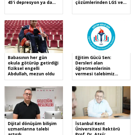
45'i depresyon ya da
çözümlerinden LGS ve
kaygı belirtileri
YKS’de başarı
gösteriyor'
Babasının her gün
Eğitim Gücü Sen:
okula götürüp getirdiği
Dersleri alan
fiziksel engelli
öğretmenlerinin
Abdullah, mezun oldu
vermesi talebimiz
karşılık buldu
Dijital dönüşüm bilişim
İstanbul Kent
uzmanlarına talebi
Üniversitesi Rektörü
artırdı
Prof. Dr. Atsü: