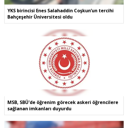
YKS birincisi Enes Salahaddin Coşkun’un tercihi
Bahçeşehir Üniversitesi oldu
MSB, SBÜ'de öğrenim görecek askeri öğrencilere
sağlanan imkanları duyurdu