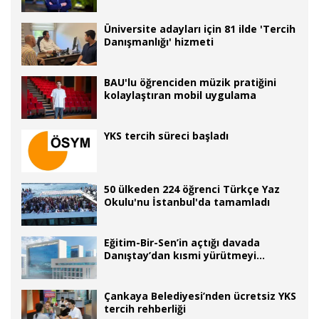
Dünyaya açılan yol, kampüste
başlıyor
Üniversite adayları için 81 ilde 'Tercih
Danışmanlığı' hizmeti
BAU'lu öğrenciden müzik pratiğini
kolaylaştıran mobil uygulama
YKS tercih süreci başladı
50 ülkeden 224 öğrenci Türkçe Yaz
Okulu'nu İstanbul'da tamamladı
Eğitim-Bir-Sen’in açtığı davada
Danıştay’dan kısmi yürütmeyi
durdurma kararı
Çankaya Belediyesi’nden ücretsiz YKS
tercih rehberliği