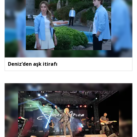
Deniz’den aşk itirafı