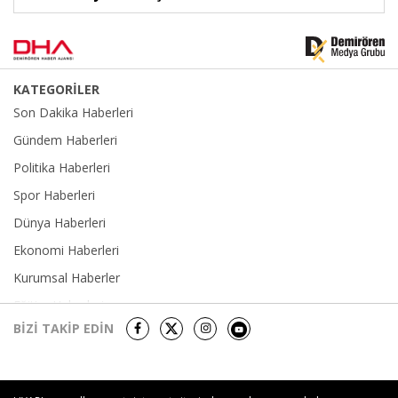
KATEGORİLER
Son Dakika Haberleri
Gündem Haberleri
Politika Haberleri
Spor Haberleri
Dünya Haberleri
Ekonomi Haberleri
Kurumsal Haberler
Eğitim Haberleri
BİZİ TAKİP EDİN
Yerel Haberler
Sağlık-Yaşam Haberleri
Kültür Sanat Haberleri