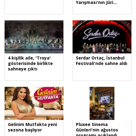
Yarışması'nın Jüri
Başkanı Derviş Zaim
4 kişilik aile, 'Troya'
Serdar Ortaç, İstanbul
gösterisinde birlikte
Festivali'nde sahne aldı
sahneye çıktı
Gelinim Mutfakta yeni
Pluxee Sinema
sezona başlıyor
Günleri'nin ağustos
programı açıklandı