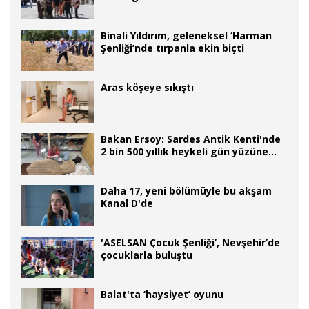
Binali Yıldırım, geleneksel ‘Harman
Şenliği’nde tırpanla ekin biçti
Aras köşeye sıkıştı
Bakan Ersoy: Sardes Antik Kenti'nde
2 bin 500 yıllık heykeli gün yüzüne
çıkardık
Daha 17, yeni bölümüyle bu akşam
Kanal D'de
'ASELSAN Çocuk Şenliği’, Nevşehir’de
çocuklarla buluştu
Balat'ta ‘haysiyet’ oyunu