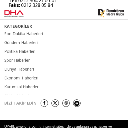
Tel:
0212 304 21 00-01
Faks:
0212 328 05 84
KATEGORİLER
Son Dakika Haberleri
Gündem Haberleri
Politika Haberleri
Spor Haberleri
Dünya Haberleri
Ekonomi Haberleri
Kurumsal Haberler
Eğitim Haberleri
BİZİ TAKİP EDİN
Yerel Haberler
Sağlık-Yaşam Haberleri
Kültür Sanat Haberleri
UYARI: www.dha.com.tr internet sitesinde yayınlanan yazı, haber ve