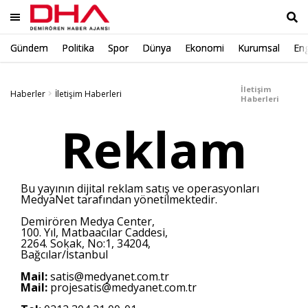
Gündem
Politika
Spor
Dünya
Ekonomi
Kurumsal
Eng
Ara
İletişim
Haberler
İletişim Haberleri
Haberleri
Reklam
Bu yayının dijital reklam satış ve operasyonları
MedyaNet tarafından yönetilmektedir.
Demirören Medya Center,
100. Yıl, Matbaacılar Caddesi,
2264. Sokak, No:1, 34204,
Bağcılar/İstanbul
Mail:
satis@medyanet.com.tr
Mail:
projesatis@medyanet.com.tr