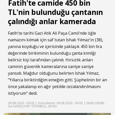
Fatih'te camide 450 bin
TL'nin bulunduğu çantanın
çalındığı anlar kamerada
Fatih
'te tarihi Gazi Atik Ali Paşa Camii’nde öğle
namazını kılmak için saf tutan İshak Yılmaz’ın (38),
yanına koyduğu ve içerisinde yaklaşık 450 bin lira
değerinde birikiminin bulunduğu
çanta
kimliği
belirsiz kişi tarafından çalındı. Hırsızlık anları
caminin güvenlik kameralarına saniye saniye
yansıdı. Mağdur olduğunu belirten İshak Yılmaz,
"Yıllarca biriktirdiğim emeğim gitti. Şüphelinin bir an
önce yakalanıp en ağır şekilde cezalandırılmasını
istiyorum" dedi.
09.08.2026 - 09:05 |
Güncelleme: 09.08.2026 - 09:05
| Vehbi DENİR -
İsa ALMAÇAYIR / İSTANBUL, (DHA)