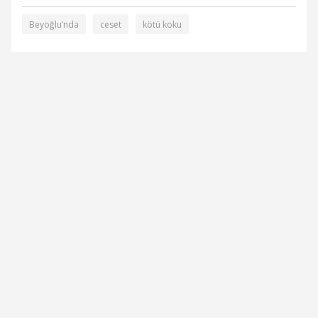
Beyoğlu’nda
ceset
kötü koku