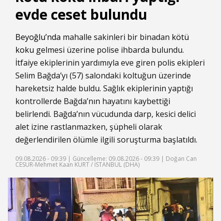
evde ceset bulundu
Beyoğlu’nda
mahalle sakinleri bir binadan
kötü
koku
gelmesi üzerine polise ihbarda bulundu.
İtfaiye ekiplerinin yardımıyla eve giren polis ekipleri
Selim Bağda’yı (57) salondaki koltuğun üzerinde
hareketsiz halde buldu. Sağlık ekiplerinin yaptığı
kontrollerde Bağda’nın hayatını kaybettiği
belirlendi. Bağda’nın vücudunda darp, kesici delici
alet izine rastlanmazken, şüpheli olarak
değerlendirilen ölümle ilgili soruşturma başlatıldı.
09.08.2026 - 09:39 |
Güncelleme: 09.08.2026 - 09:39
| Doğan Can
CESUR-Mehmet Kaan KURT / İSTANBUL (DHA)