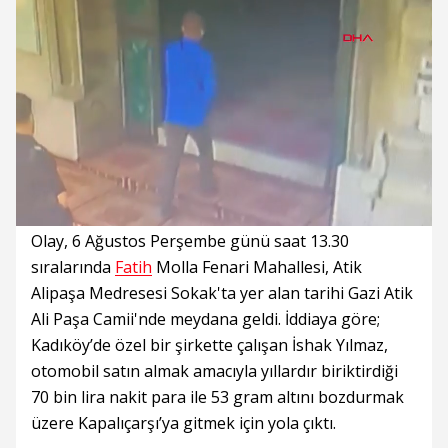
Süre
Toplam
Süre
/
Yükleniyor
Yüklendi
:
:
0%
0%
Olay, 6 Ağustos Perşembe günü saat 13.30
sıralarında
Fatih
Molla Fenari Mahallesi, Atik
Alipaşa Medresesi Sokak'ta yer alan tarihi Gazi Atik
Ali Paşa Camii'nde meydana geldi. İddiaya göre;
Kadıköy’de özel bir şirkette çalışan İshak Yılmaz,
otomobil satın almak amacıyla yıllardır biriktirdiği
70 bin lira nakit para ile 53 gram altını bozdurmak
üzere Kapalıçarşı’ya gitmek için yola çıktı.