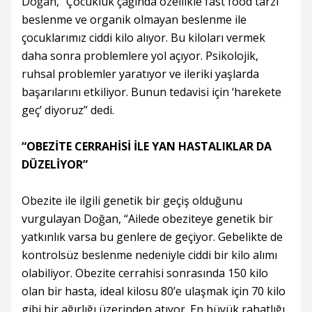
Doğan, “Çocukluk çağında özellikle fast food tarzı
beslenme ve organik olmayan beslenme ile
çocuklarımız ciddi kilo alıyor. Bu kiloları vermek
daha sonra problemlere yol açıyor. Psikolojik,
ruhsal problemler yaratıyor ve ileriki yaşlarda
başarılarını etkiliyor. Bunun tedavisi için ‘harekete
geç’ diyoruz” dedi.
“OBEZİTE CERRAHİSİ İLE YAN HASTALIKLAR DA
DÜZELİYOR”
Obezite ile ilgili genetik bir geçiş olduğunu
vurgulayan Doğan, “Ailede obeziteye genetik bir
yatkınlık varsa bu genlere de geçiyor. Gebelikte de
kontrolsüz beslenme nedeniyle ciddi bir kilo alımı
olabiliyor. Obezite cerrahisi sonrasında 150 kilo
olan bir hasta, ideal kilosu 80’e ulaşmak için 70 kilo
gibi bir ağırlığı üzerinden atıyor. En büyük rahatlığı