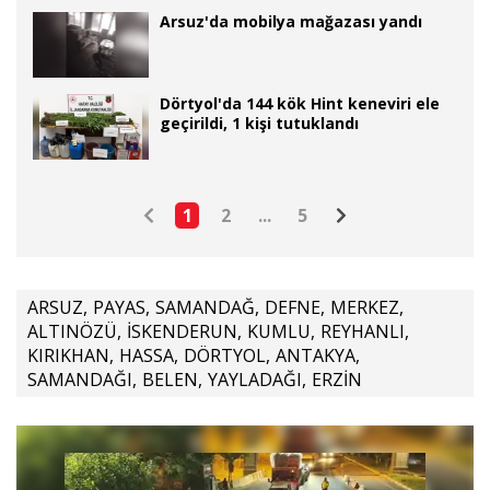
Arsuz'da mobilya mağazası yandı
Dörtyol'da 144 kök Hint keneviri ele
geçirildi, 1 kişi tutuklandı
1
2
...
5
ARSUZ
,
PAYAS
,
SAMANDAĞ
,
DEFNE
,
MERKEZ
,
ALTINÖZÜ
,
İSKENDERUN
,
KUMLU
,
REYHANLI
,
KIRIKHAN
,
HASSA
,
DÖRTYOL
,
ANTAKYA
,
SAMANDAĞI
,
BELEN
,
YAYLADAĞI
,
ERZİN