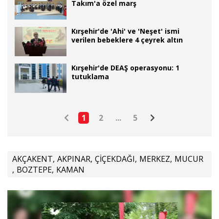
Takım'a özel marş
Kırşehir'de 'Ahi' ve 'Neşet' ismi
verilen bebeklere 4 çeyrek altın
Kırşehir'de DEAŞ operasyonu: 1
tutuklama
1
2
...
5
AKÇAKENT
,
AKPINAR
,
ÇİÇEKDAĞI
,
MERKEZ
,
MUCUR
,
BOZTEPE
,
KAMAN