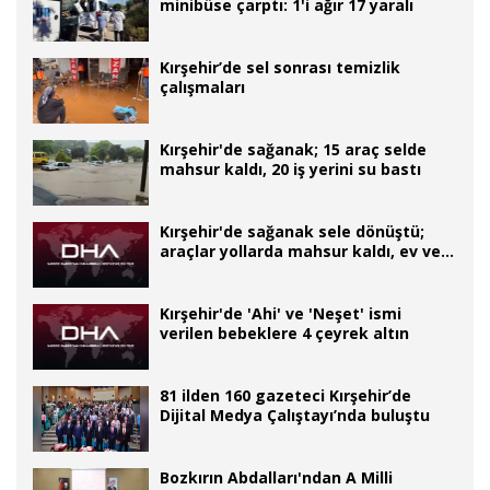
minibüse çarptı: 1'i ağır 17 yaralı
Kırşehir’de sel sonrası temizlik
çalışmaları
Kırşehir'de sağanak; 15 araç selde
mahsur kaldı, 20 iş yerini su bastı
Kırşehir'de sağanak sele dönüştü;
araçlar yollarda mahsur kaldı, ev ve iş
yerlerini su bastı
Kırşehir'de 'Ahi' ve 'Neşet' ismi
verilen bebeklere 4 çeyrek altın
81 ilden 160 gazeteci Kırşehir’de
Dijital Medya Çalıştayı’nda buluştu
Bozkırın Abdalları'ndan A Milli