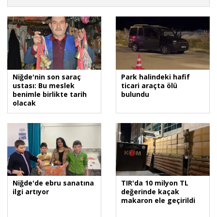
Niğde'nin son saraç
Park halindeki hafif
ustası: Bu meslek
ticari araçta ölü
benimle birlikte tarih
bulundu
olacak
Niğde'de ebru sanatına
TIR'da 10 milyon TL
ilgi artıyor
değerinde kaçak
makaron ele geçirildi