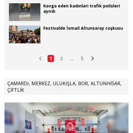
Kavga eden kadınları trafik polisleri
ayırdı
Festivalde İsmail Altunsaray coşkusu
1
2
...
5
ÇAMARDI
,
MERKEZ
,
ULUKIŞLA
,
BOR
,
ALTUNHİSAR
,
ÇİFTLİK