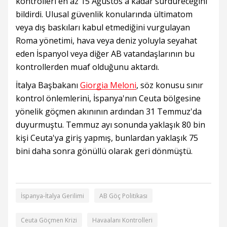
kontrolleri en az 15 Ağustos'a kadar sürdüreceğini
bildirdi. Ulusal güvenlik konularında ültimatom
veya dış baskıları kabul etmediğini vurgulayan
Roma yönetimi, hava veya deniz yoluyla seyahat
eden İspanyol veya diğer AB vatandaşlarının bu
kontrollerden muaf olduğunu aktardı.
İtalya Başbakanı
Giorgia Meloni
, söz konusu sınır
kontrol önlemlerini, İspanya'nın Ceuta bölgesine
yönelik göçmen akınının ardından 31 Temmuz'da
duyurmuştu. Temmuz ayı sonunda yaklaşık 80 bin
kişi Ceuta'ya giriş yapmış, bunlardan yaklaşık 75
bini daha sonra gönüllü olarak geri dönmüştü.
İspanya-İtalya Gerilimi
AB Göç Politikası
Ceuta Göçmen Krizi
Havaalanı Kontrolleri