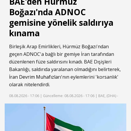
BAE'den Hürmüz
Boğazı'nda ADNOC
gemisine yönelik saldırıya
kınama
Birleşik Arap Emirlikleri,
Hürmüz Boğazı
'ndan
geçen ADNOC'a bağlı bir gemiye İran tarafından
düzenlenen füze saldırısını kınadı. BAE Dışişleri
Bakanlığı, saldırıda yaralanan olmadığını belirterek,
İran Devrim Muhafızları
'nın eylemlerini 'korsanlık'
olarak nitelendirdi.
08.08.2026 - 17:06 |
Güncelleme: 08.08.2026 - 17:06
| BAE, (DHA) -