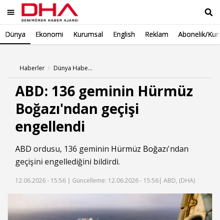
Dünya
Ekonomi
Kurumsal
English
Reklam
Abonelik/Kur
Ara
Haberler
Dünya Haberleri
ABD: 136 geminin Hürmüz
Boğazı'ndan geçişi
engellendi
ABD
ordusu, 136 geminin
Hürmüz Boğazı
'ndan
geçişini engellediğini bildirdi.
12.06.2026 - 15:56 |
Güncelleme: 12.06.2026 - 15:56
| ABD, (DHA)