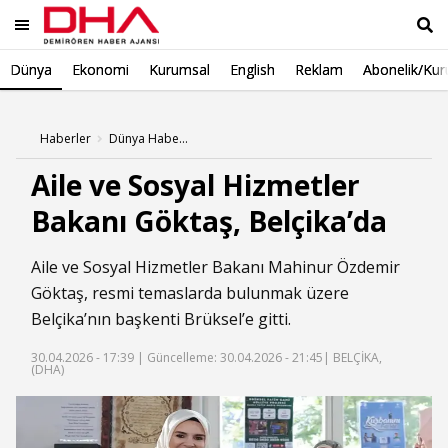
Dünya
Ekonomi
Kurumsal
English
Reklam
Abonelik/Kur
Ara
Haberler
Dünya Haberleri
Aile ve Sosyal Hizmetler
Bakanı Göktaş, Belçika’da
Aile ve Sosyal Hizmetler Bakanı Mahinur Özdemir
Göktaş, resmi temaslarda bulunmak üzere
Belçika’nın başkenti Brüksel’e gitti.
30.04.2026 - 17:39 |
Güncelleme: 30.04.2026 - 21:45
| BELÇİKA,
(DHA)