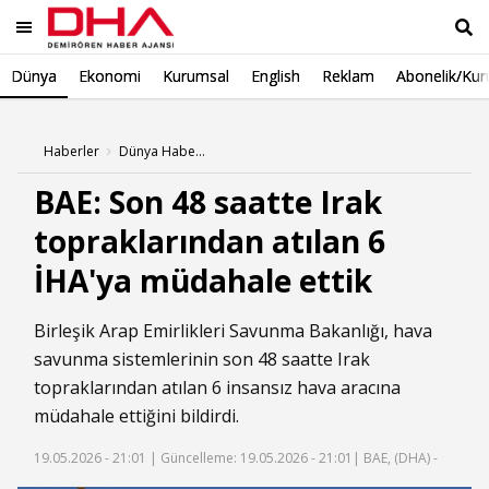
Dünya
Ekonomi
Kurumsal
English
Reklam
Abonelik/Kur
Ara
Haberler
Dünya Haberleri
BAE: Son 48 saatte Irak
topraklarından atılan 6
İHA'ya müdahale ettik
Birleşik Arap Emirlikleri Savunma Bakanlığı, hava
savunma sistemlerinin son 48 saatte Irak
topraklarından atılan 6 insansız hava aracına
müdahale ettiğini bildirdi.
19.05.2026 - 21:01 |
Güncelleme: 19.05.2026 - 21:01
| BAE, (DHA) -