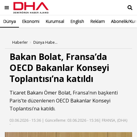
Dünya
Ekonomi
Kurumsal
English
Reklam
Abonelik/Kur
Ara
Haberler
Dünya Haberleri
Bakan Bolat, Fransa’da
OECD Bakanlar Konseyi
Toplantısı’na katıldı
Ticaret Bakanı Ömer Bolat
, Fransa’nın başkenti
Paris’te düzenlenen
OECD Bakanlar Konseyi
Toplantısı’na katıldı.
03.06.2026 - 15:36 |
Güncelleme: 03.06.2026 - 15:36
| FRANSA, (DHA)
-