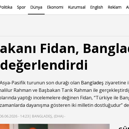
Politika
Spor
Dünya
Ekonomi
Kurumsal
English
Reklam
A
 Bakanı Fidan, Bangl
 değerlendirdi
 Asya-Pasifik turunun son durağı olan
Bangladeş
ziyaretine i
halilur Rahman ve Başbakan Tarık Rahman ile gerçekleştirdi
larında yaptığı incelemelere değinen Fidan, “Türkiye ile Ban
r zamanlarda dayanışma gösteren iki milletin dostluğudur” de
06.06.2026 - 14:23
| BANGLADEŞ, (DHA) -