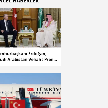
NCEL HABERLER
mhurbaşkanı Erdoğan,
udi Arabistan Veliaht Prensi
hammed Bin Selman ile
rüştü