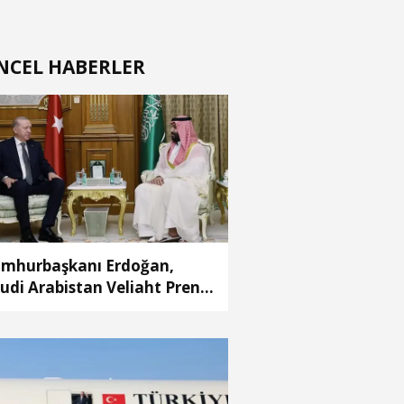
NCEL HABERLER
mhurbaşkanı Erdoğan,
udi Arabistan Veliaht Prensi
hammed Bin Selman ile
rüştü