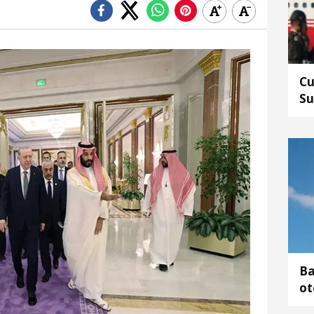
Cu
Su
Ba
ot
ya