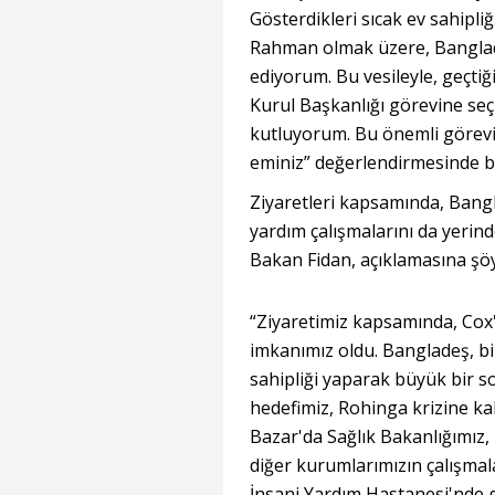
Gösterdikleri sıcak ev sahipliğ
Rahman olmak üzere, Banglad
ediyorum. Bu vesileyle, geçtiğ
Kurul Başkanlığı görevine seç
kutluyorum. Bu önemli görevi
eminiz” değerlendirmesinde 
Ziyaretleri kapsamında, Bangl
yardım çalışmalarını da yerind
Bakan Fidan, açıklamasına şöy
“Ziyaretimiz kapsamında, Cox'
imkanımız oldu. Bangladeş, b
sahipliği yaparak büyük bir s
hedefimiz, Rohinga krizine kal
Bazar'da Sağlık Bakanlığımız, 
diğer kurumlarımızın çalışmal
İnsani Yardım Hastanesi'nde g