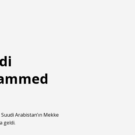
di
uhammed
u
Suudi Arabistan
’ın
Mekke
a geldi.