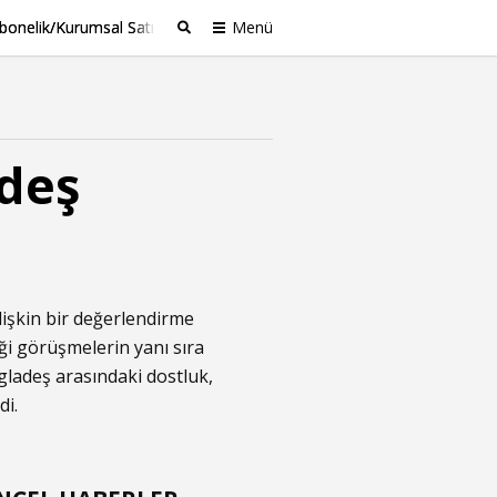
bonelik/Kurumsal Satış
Menü
Ara
adeş
lişkin bir değerlendirme
ği görüşmelerin yanı sıra
gladeş arasındaki dostluk,
di.