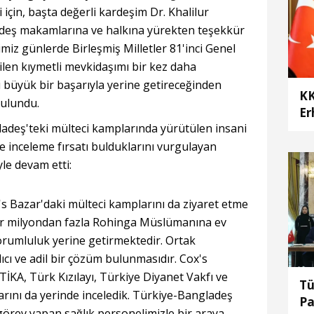
i için, başta değerli kardeşim Dr. Khalilur
eş makamlarına ve halkına yürekten teşekkür
imiz günlerde Birleşmiş Milletler 81'inci Genel
ilen kıymetli mevkidaşımı bir kez daha
 büyük bir başarıyla yerine getireceğinden
KK
bulundu.
Er
adeş'teki mülteci kamplarında yürütülen insani
te
ta
e inceleme fırsatı bulduklarını vurgulayan
le devam etti:
s Bazar'daki mülteci kamplarını da ziyaret etme
ir milyondan fazla Rohinga Müslümanına ev
orumluluk yerine getirmektedir. Ortak
ıcı ve adil bir çözüm bulunmasıdır. Cox's
TİKA, Türk Kızılayı, Türkiye Diyanet Vakfı ve
Tü
arını da yerinde inceledik. Türkiye-Bangladeş
Pa
örev yapan sağlık personelimizle bir araya