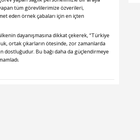
Sa
yapan tüm görevlilerimize özverileri,
im
zmet eden örnek çabaları için en içten
 ülkenin dayanışmasına dikkat çekerek, “Türkiye
luk, ortak çıkarların ötesinde, zor zamanlarda
tin dostluğudur. Bu bağı daha da güçlendirmeye
mamladı.