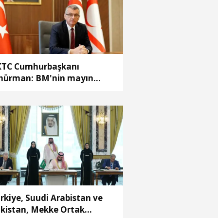
TC Cumhurbaşkanı
hürman: BM'nin mayın
mizleme önerisini Rum
rafı reddetti
rkiye, Suudi Arabistan ve
kistan, Mekke Ortak