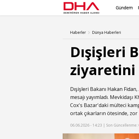
Gündem
Haberler
Dünya Haberleri
Dışişleri
ziyaretini
Dışişleri
Bakanı
Hakan Fidan
,
mesajı yayımladı. Mevkidaşı K
Cox's Bazar'daki mülteci kamp
ortak çıkarların ötesinde, zo
06.06.2026 - 14:23 |
Son Güncellenme: 