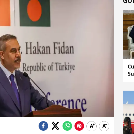
GÜ
Cu
Su
Mu
gö