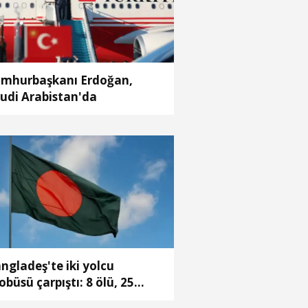
mhurbaşkanı Erdoğan,
udi Arabistan'da
ngladeş'te iki yolcu
obüsü çarpıştı: 8 ölü, 25
ralı