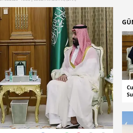
GÜ
Cu
Su
Mu
gö