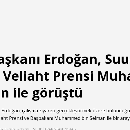
şkanı Erdoğan, Suu
n Veliaht Prensi M
n ile görüştü
 Erdoğan,
çalışma ziyareti
gerçekleştirmek üzere bulunduğ
liaht Prensi ve Başbakanı
Muhammed bin Selman
ile bir aray
07.08.2026 - 13:38
| SUUDİ ARABİSTAN, (DHA) -