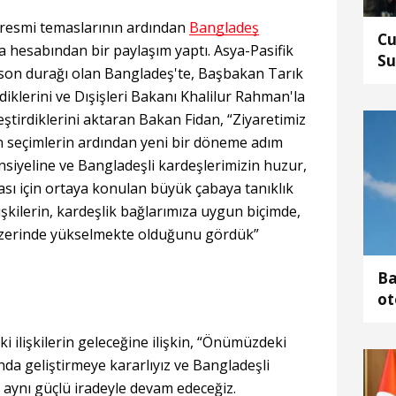
 resmi temaslarının ardından
Bangladeş
Cu
a hesabından bir paylaşım yaptı. Asya-Pasifik
Su
son durağı olan Bangladeş'te, Başbakan Tarık
iklerini ve Dışişleri Bakanı Khalilur Rahman'la
tirdiklerini aktaran Bakan Fidan, “Ziyaretimiz
n seçimlerin ardından yeni bir döneme adım
siyeline ve Bangladeşli kardeşlerimizin huzur,
ası için ortaya konulan büyük çabaya tanıklık
lişkilerin, kardeşlik bağlarımıza uygun biçimde,
üzerinde yükselmekte olduğunu gördük”
Ba
ot
ya
ki ilişkilerin geleceğine ilişkin, “Önümüzdeki
nda geliştirmeye kararlıyız ve Bangladeşli
aynı güçlü iradeyle devam edeceğiz.