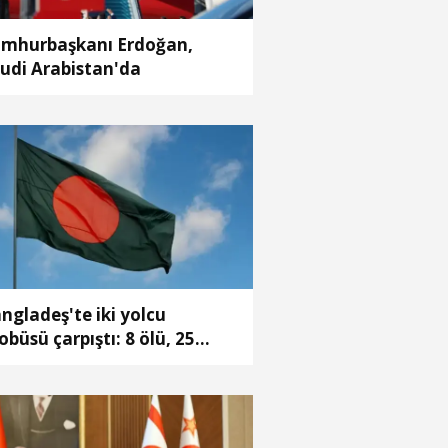
mhurbaşkanı Erdoğan,
udi Arabistan'da
ngladeş'te iki yolcu
obüsü çarpıştı: 8 ölü, 25
ralı