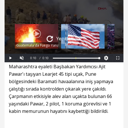
Yeniden İzle
Guatemala'da Fuego Yanardağı faaliyete geçti: Turuncu alarm verildi
Ses Aç
Süre
Toplam
Süre
0:10
/
0:10
Yüklendi
Yükleniyor
:
:
Oynat
Tam
0%
0%
Ekran
Maharashtra eyaleti Başbakan Yardımcısı Ajit
Pawar'ı taşıyan Learjet 45 tipi uçak, Pune
bölgesindeki Baramati havaalanına iniş yapmaya
çalıştığı sırada kontrolden çıkarak yere çakıldı.
Çarpmanın etkisiyle alev alan uçakta bulunan 66
yaşındaki Pawar, 2 pilot, 1 koruma görevlisi ve 1
kabin memurunun hayatını kaybettiği bildirildi.