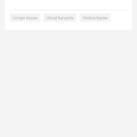
Cezayir Kazası
Ulusal Karayolu
Otobüs Kazası