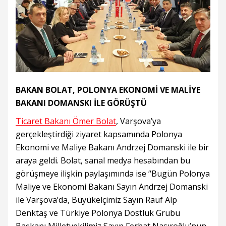
BAKAN BOLAT, POLONYA EKONOMİ VE MALİYE
BAKANI DOMANSKI İLE GÖRÜŞTÜ
Ticaret Bakanı Ömer Bolat
, Varşova’ya
gerçekleştirdiği ziyaret kapsamında Polonya
Ekonomi ve Maliye Bakanı Andrzej Domanski ile bir
araya geldi. Bolat, sanal medya hesabından bu
görüşmeye ilişkin paylaşımında ise “Bugün Polonya
Maliye ve Ekonomi Bakanı Sayın Andrzej Domanski
ile Varşova’da, Büyükelçimiz Sayın Rauf Alp
Denktaş ve Türkiye Polonya Dostluk Grubu
Başkanı Milletvekilimiz Sayın Ferhat Nasıroğlu’nun