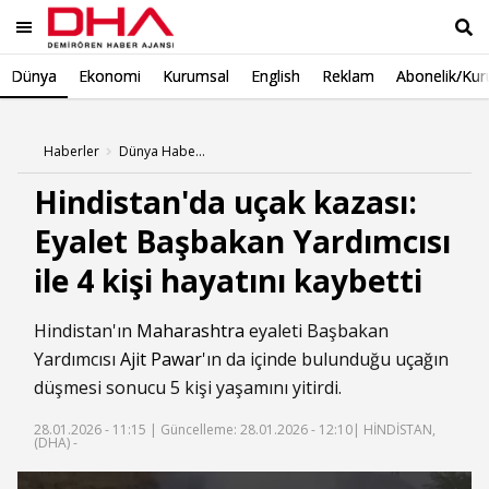
Dünya
Ekonomi
Kurumsal
English
Reklam
Abonelik/Kur
Ara
Haberler
Dünya Haberleri
Hindistan'da uçak kazası:
Eyalet Başbakan Yardımcısı
ile 4 kişi hayatını kaybetti
Hindistan'ın
Maharashtra
eyaleti Başbakan
Yardımcısı
Ajit Pawar
'ın da içinde bulunduğu uçağın
düşmesi sonucu 5 kişi yaşamını yitirdi.
28.01.2026 - 11:15 |
Güncelleme: 28.01.2026 - 12:10
| HİNDİSTAN,
(DHA) -