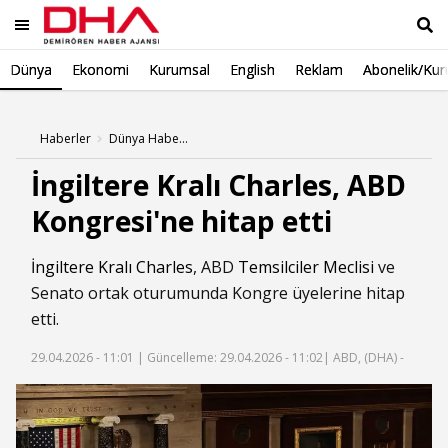
Dünya
Ekonomi
Kurumsal
English
Reklam
Abonelik/Kur
Ara
Haberler
Dünya Haberleri
İngiltere Kralı Charles, ABD
Kongresi'ne hitap etti
İngiltere Kralı Charles
, ABD
Temsilciler Meclisi
ve
Senato ortak oturumunda Kongre üyelerine hitap
etti.
29.04.2026 - 11:01 |
Güncelleme: 29.04.2026 - 11:02
| ABD, (DHA) -