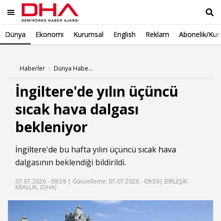
Dünya
Ekonomi
Kurumsal
English
Reklam
Abonelik/Kur
Ara
Haberler
Dünya Haberleri
İngiltere'de yılın üçüncü
sıcak hava dalgası
bekleniyor
İngiltere'de
bu hafta yılın üçüncü
sıcak
hava
dalgasının beklendiği bildirildi.
07.07.2026 - 09:59 |
Güncelleme: 07.07.2026 - 09:59
| BİRLEŞİK
KRALLIK, (DHA)