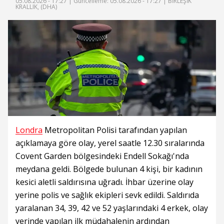
05.08.2026 - 17:27 |
Güncelleme: 05.08.2026 - 17:27
| BİRLEŞİK
KRALLIK, (DHA)
Londra
Metropolitan Polisi tarafından yapılan
açıklamaya göre olay, yerel saatle 12.30 sıralarında
Covent Garden bölgesindeki Endell Sokağı'nda
meydana geldi. Bölgede bulunan 4 kişi, bir kadının
kesici aletli saldırısına uğradı. İhbar üzerine olay
yerine polis ve sağlık ekipleri sevk edildi. Saldırıda
yaralanan 34, 39, 42 ve 52 yaşlarındaki 4 erkek, olay
yerinde yapılan ilk müdahalenin ardından