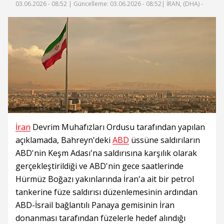
03.06.2026 - 08:52 |
Güncelleme: 03.06.2026 - 08:52
| İRAN, (DHA) -
İran
Devrim Muhafızları Ordusu tarafından yapılan
açıklamada, Bahreyn'deki
ABD
üssüne saldırıların
ABD'nin Keşm Adası'na saldırısına karşılık olarak
gerçekleştirildiği ve ABD'nin gece saatlerinde
Hürmüz Boğazı yakınlarında İran'a ait bir petrol
tankerine füze saldırısı düzenlemesinin ardından
ABD-İsrail bağlantılı Panaya gemisinin İran
donanması tarafından füzelerle hedef alındığı