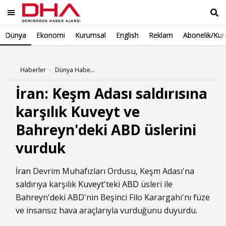
Dünya
Ekonomi
Kurumsal
English
Reklam
Abonelik/Kur
Ara
Haberler
Dünya Haberleri
İran: Keşm Adası saldırısına
karşılık Kuveyt ve
Bahreyn'deki ABD üslerini
vurduk
İran
Devrim Muhafızları Ordusu, Keşm Adası'na
saldırıya karşılık
Kuveyt
'teki
ABD
üsleri ile
Bahreyn'deki ABD'nin Beşinci Filo Karargahı'nı füze
ve insansız hava araçlarıyla vurduğunu duyurdu.