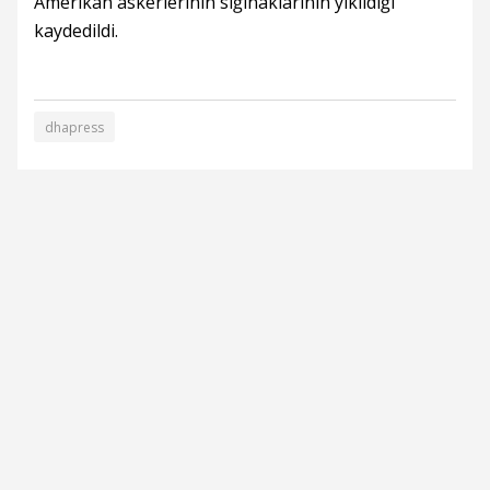
Amerikan askerlerinin sığınaklarının yıkıldığı
kaydedildi.
dhapress