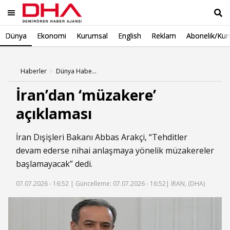
Dünya
Ekonomi
Kurumsal
English
Reklam
Abonelik/Kur
Ara
Haberler
Dünya Haberleri
İran’dan ‘müzakere’
açıklaması
İran Dışişleri Bakanı Abbas Arakçi, “Tehditler
devam ederse nihai anlaşmaya yönelik müzakereler
başlamayacak” dedi.
07.07.2026 - 16:52 |
Güncelleme: 07.07.2026 - 16:52
| İRAN, (DHA)