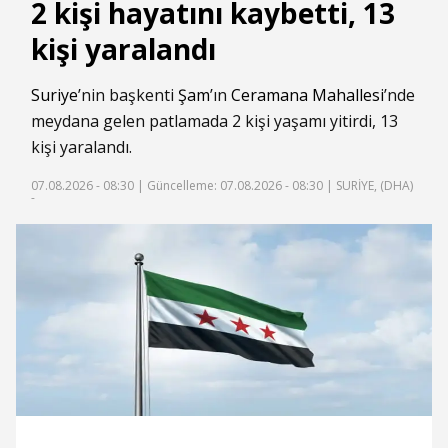
2 kişi hayatını kaybetti, 13
kişi yaralandı
Suriye
’nin başkenti
Şam
’ın
Ceramana Mahallesi
’nde
meydana gelen patlamada 2 kişi yaşamı yitirdi, 13
kişi yaralandı.
07.08.2026 - 08:30 |
Güncelleme: 07.08.2026 - 08:30
| SURİYE, (DHA)
-