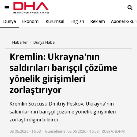
Dünya
Ekonomi
Kurumsal
English
Reklam
Abonelik/Kur
Ara
Haberler
Dünya Haberleri
Kremlin: Ukrayna'nın
saldırıları barışçıl çözüme
yönelik girişimleri
zorlaştırıyor
Kremlin
Sözcüsü Dmitriy Peskov,
Ukrayna'nın
saldırılarının barışçıl çözüme yönelik girişimleri
zorlaştırdığını bildirdi.
08.06.2026 - 16:53 |
Güncelleme: 08.06.2026 - 16:53
| RUSYA, (DHA)