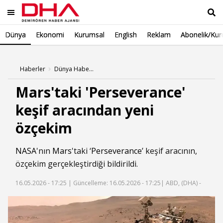
Dünya
Ekonomi
Kurumsal
English
Reklam
Abonelik/Kur
Ara
Haberler
Dünya Haberleri
Mars'taki 'Perseverance'
keşif aracından yeni
özçekim
NASA
'nın
Mars
'taki ‘
Perseverance
’ keşif aracının,
özçekim gerçekleştirdiği bildirildi.
16.05.2026 - 17:25 |
Güncelleme: 16.05.2026 - 17:25
| ABD, (DHA) -