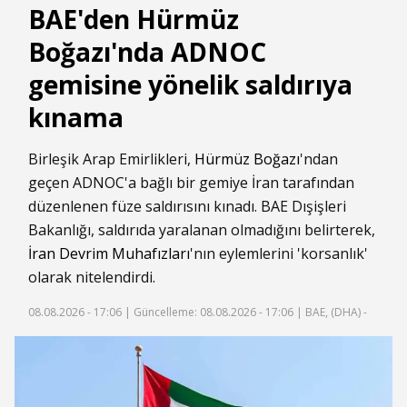
BAE'den Hürmüz
Boğazı'nda ADNOC
gemisine yönelik saldırıya
kınama
Birleşik Arap Emirlikleri,
Hürmüz Boğazı
'ndan
geçen ADNOC'a bağlı bir gemiye İran tarafından
düzenlenen füze saldırısını kınadı. BAE Dışişleri
Bakanlığı, saldırıda yaralanan olmadığını belirterek,
İran Devrim Muhafızları
'nın eylemlerini 'korsanlık'
olarak nitelendirdi.
08.08.2026 - 17:06 |
Güncelleme: 08.08.2026 - 17:06
| BAE, (DHA) -