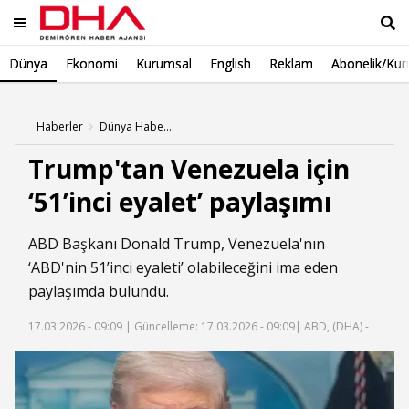
Dünya
Ekonomi
Kurumsal
English
Reklam
Abonelik/Kur
Ara
Haberler
Dünya Haberleri
Trump'tan Venezuela için
‘51’inci eyalet’ paylaşımı
ABD Başkanı Donald Trump, Venezuela'nın
‘ABD'nin 51’inci eyaleti’ olabileceğini ima eden
paylaşımda bulundu.
17.03.2026 - 09:09 |
Güncelleme: 17.03.2026 - 09:09
| ABD, (DHA) -