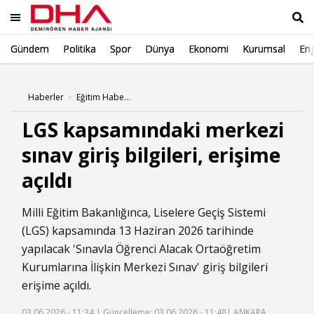
Gündem
Politika
Spor
Dünya
Ekonomi
Kurumsal
Eng
Ara
Haberler
Eğitim Haberleri
LGS kapsamındaki merkezi
sınav giriş bilgileri, erişime
açıldı
Milli Eğitim Bakanlığınca, Liselere Geçiş Sistemi
(LGS) kapsamında 13 Haziran 2026 tarihinde
yapılacak 'Sınavla Öğrenci Alacak Ortaöğretim
Kurumlarına İlişkin Merkezi Sınav' giriş bilgileri
erişime açıldı.
03.06.2026 - 11:34 |
Güncelleme: 03.06.2026 - 11:48
| ANKARA,