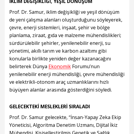
İKLİM DEĞİŞİKLİĞİ, YEŞİL DÖNÜŞÜM
Prof. Dr. Samur, iklim değişikliği ve yeşil dönüşüm
de yeni çalışma alanları oluşturduğunu söyleyerek,
çevre, enerji sistemleri, inşaat, şehir ve bölge
planlama, ziraat, gıda ve malzeme mühendislikleri;
sürdürülebilir şehirler, yenilenebilir enerji, su
yönetimi, akıllı tarım ve karbon azaltımı gibi
konularla birlikte yeniden değer kazanacağını
belirterek Dünya
Ekonomik
Forumu’nun
yenilenebilir enerji mühendisliği, çevre mühendisliği
ve elektrikli-otonom araç uzmanlıklarını hızlı
büyüyen alanlar arasında gösterdiğini söyledi.
GELECEKTEKİ MESLEKLERİ SIRALADI
Prof. Dr. Samur gelecekte, “İnsan-Yapay Zeka Ekip
Yöneticisi, Algoritma Denetim Uzmanı, Dijital İkiz
Mühendisi, Kişiselleştirilmiş Genetik ve Sağlık