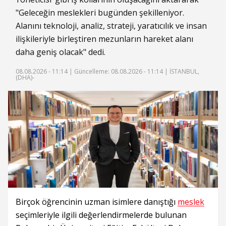
"Geleceğin meslekleri bugünden şekilleniyor.
Alanını teknoloji, analiz, strateji, yaratıcılık ve insan
ilişkileriyle birleştiren mezunların hareket alanı
daha geniş olacak" dedi.
08.08.2026 - 11:14 |
Güncelleme: 08.08.2026 - 11:14
| İSTANBUL,
(DHA)-
Birçok öğrencinin uzman isimlere danıştığı
meslek
seçimleriyle ilgili değerlendirmelerde bulunan