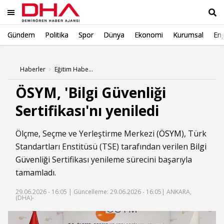
Gündem
Politika
Spor
Dünya
Ekonomi
Kurumsal
Eng
Ara
Haberler
Eğitim Haberleri
ÖSYM, 'Bilgi Güvenliği
Sertifikası'nı yeniledi
Ölçme, Seçme ve Yerleştirme Merkezi (
ÖSYM
), Türk
Standartları Enstitüsü (TSE) tarafından verilen
Bilgi
Güvenliği
Sertifikası yenileme sürecini başarıyla
tamamladı.
29.06.2026 - 16:05 |
Güncelleme: 29.06.2026 - 16:05
| ANKARA,
(DHA)-