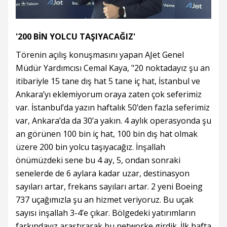
'200 BİN YOLCU TAŞIYACAĞIZ'
Törenin açılış konuşmasını yapan AJet Genel
Müdür Yardımcısı Cemal Kaya, "20 noktadayız şu an
itibariyle 15 tane dış hat 5 tane iç hat, İstanbul ve
Ankara’yı eklemiyorum oraya zaten çok seferimiz
var. İstanbul’da yazın haftalık 50’den fazla seferimiz
var, Ankara’da da 30’a yakın. 4 aylık operasyonda şu
an görünen 100 bin iç hat, 100 bin dış hat olmak
üzere 200 bin yolcu taşıyacağız. İnşallah
önümüzdeki sene bu 4 ay, 5, ondan sonraki
senelerde de 6 aylara kadar uzar, destinasyon
sayıları artar, frekans sayıları artar. 2 yeni Boeing
737 uçağımızla şu an hizmet veriyoruz. Bu uçak
sayısı inşallah 3-4’e çıkar. Bölgedeki yatırımların
farkındayız araştırarak bu networke girdik. İlk hafta