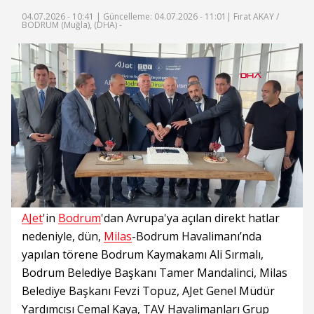
04.07.2026 - 10:41 |
Güncelleme: 04.07.2026 - 11:01
| Fırat AKAY /
BODRUM (Muğla), (DHA) -
Süre
Toplam
Süre
/
Yükleniyor
Yüklendi
:
:
0%
0%
AJet
'in
Bodrum
'dan Avrupa'ya açılan direkt hatlar
nedeniyle, dün,
Milas
-Bodrum Havalimanı’nda
yapılan törene Bodrum Kaymakamı Ali Sırmalı,
Bodrum Belediye Başkanı Tamer Mandalinci, Milas
Belediye Başkanı Fevzi Topuz, AJet Genel Müdür
Yardımcısı Cemal Kaya, TAV Havalimanları Grup