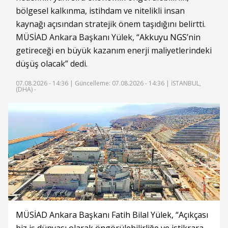
bölgesel kalkınma, istihdam ve nitelikli insan
kaynağı açısından stratejik önem taşıdığını belirtti.
MÜSİAD Ankara Başkanı Yülek, “
Akkuyu NGS
’nin
getireceği en büyük kazanım enerji maliyetlerindeki
düşüş olacak” dedi.
07.08.2026 - 14:36 |
Güncelleme: 07.08.2026 - 14:36
| İSTANBUL,
(DHA) -
MÜSİAD Ankara Başkanı Fatih Bilal Yülek, “Açıkçası