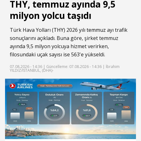
THY, temmuz ayında 9,5
milyon yolcu taşıdı
Türk Hava Yolları (
THY
) 2026 yılı
temmuz
ayı trafik
sonuçlarını açıkladı. Buna göre, şirket temmuz
ayında 9,5 milyon yolcuya hizmet verirken,
filosundaki uçak sayısı ise 563'e yükseldi.
07.08.2026 - 14:36 |
Güncelleme: 07.08.2026 - 14:36
| İbrahim
YILDIZ/İSTANBUL, (DHA)-