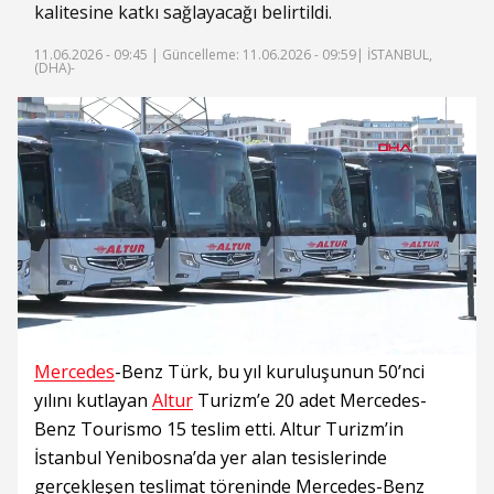
kalitesine katkı sağlayacağı belirtildi.
11.06.2026 - 09:45 |
Güncelleme: 11.06.2026 - 09:59
| İSTANBUL,
(DHA)-
Süre
Toplam
Süre
/
Yükleniyor
Yüklendi
:
:
0%
0%
Mercedes
-Benz Türk, bu yıl kuruluşunun 50’nci
yılını kutlayan
Altur
Turizm’e 20 adet Mercedes-
Benz Tourismo 15 teslim etti. Altur Turizm’in
İstanbul Yenibosna’da yer alan tesislerinde
gerçekleşen teslimat töreninde Mercedes-Benz