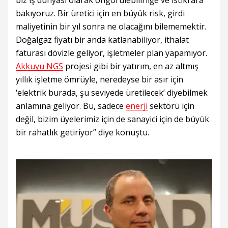
biz iş dünyası olarak öngörülebilirliğe ve istikrara
bakıyoruz. Bir üretici için en büyük risk, girdi
maliyetinin bir yıl sonra ne olacağını bilememektir.
Doğalgaz fiyatı bir anda katlanabiliyor, ithalat
faturası dövizle geliyor, işletmeler plan yapamıyor.
Akkuyu NGS
projesi gibi bir yatırım, en az altmış
yıllık işletme ömrüyle, neredeyse bir asır için
‘elektrik burada, şu seviyede üretilecek’ diyebilmek
anlamına geliyor. Bu, sadece
enerji
sektörü için
değil, bizim üyelerimiz için de sanayici için de büyük
bir rahatlık getiriyor” diye konuştu.