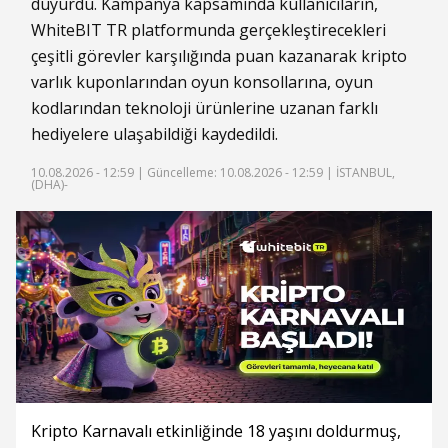
duyurdu. Kampanya kapsamında kullanıcıların,
WhiteBIT TR platformunda gerçekleştirecekleri
çeşitli görevler karşılığında puan kazanarak kripto
varlık kuponlarından oyun konsollarına, oyun
kodlarından teknoloji ürünlerine uzanan farklı
hediyelere ulaşabildiği kaydedildi.
10.08.2026 - 12:59 |
Güncelleme: 10.08.2026 - 12:59
| İSTANBUL,
(DHA)-
Kripto Karnavalı etkinliğinde 18 yaşını doldurmuş,