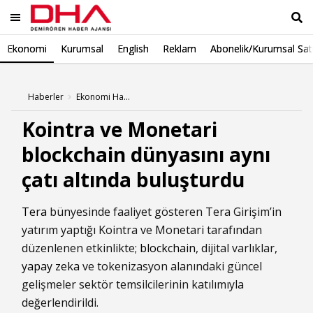
Ekonomi
Kurumsal
English
Reklam
Abonelik/Kurumsal Sat
Ara
Haberler
Ekonomi Haberleri
Kointra ve Monetari
blockchain dünyasını aynı
çatı altında buluşturdu
Tera
bünyesinde faaliyet gösteren Tera Girişim’in
yatırım yaptığı Kointra ve Monetari tarafından
düzenlenen etkinlikte;
blockchain
, dijital varlıklar,
yapay zeka
ve tokenizasyon alanındaki güncel
gelişmeler sektör temsilcilerinin katılımıyla
değerlendirildi.