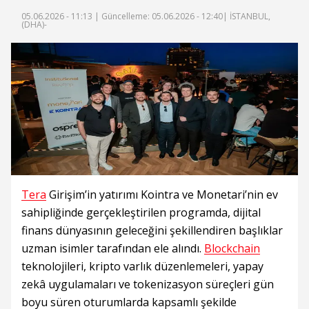
05.06.2026 - 11:13 |
Güncelleme: 05.06.2026 - 12:40
| İSTANBUL,
(DHA)-
Tera
Girişim’in yatırımı Kointra ve Monetari’nin ev
sahipliğinde gerçekleştirilen programda, dijital
finans dünyasının geleceğini şekillendiren başlıklar
uzman isimler tarafından ele alındı.
Blockchain
teknolojileri, kripto varlık düzenlemeleri, yapay
zekâ uygulamaları ve tokenizasyon süreçleri gün
boyu süren oturumlarda kapsamlı şekilde