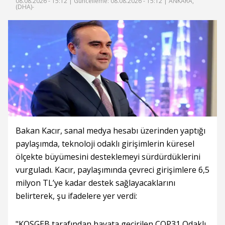
08.08.2026 - 15:12 |
Güncelleme: 08.08.2026 - 15:12
| ANKARA,
(DHA)-
Bakan Kacır, sanal medya hesabı üzerinden yaptığı
paylaşımda, teknoloji odaklı girişimlerin küresel
ölçekte büyümesini desteklemeyi sürdürdüklerini
vurguladı. Kacır, paylaşımında çevreci girişimlere 6,5
milyon TL’ye kadar destek sağlayacaklarını
belirterek, şu ifadelere yer verdi:
"KOSGEB tarafından hayata geçirilen COP31 Odaklı