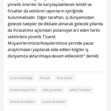
yönelik öneriler ile karşılaşılabilecek tehdit ve
fırsatlar da sektörel raporların içeriğinde
bulunmaktadır. Diğer taraftan, iş dünyamızdan
gelecek talepler de dikkate alınarak gelecek yıllarda
da ihracatımız açısından potansiyel arz eden farklı
sektörlere yönelik Ticaret
Müşavirlerimizce/Ataşelerimizce yerinde pazar
araştırmaları yapılarak elde edilen bilgiler iş
dünyamıza aktarılmaya devam edilecektir" denildi.
ticaret bakanlığı
ihracat
ihracatçılar
ticaret müşavirleri
ülke pazarları
sektör fırsatları
ihracat stratejileri
ticaret destekleri