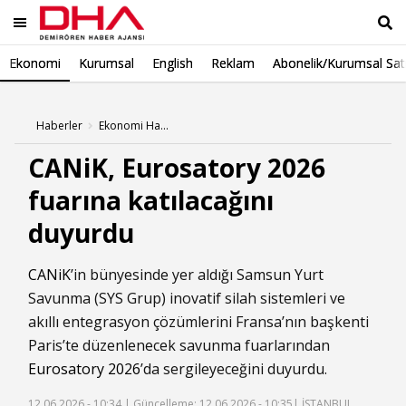
Ekonomi
Kurumsal
English
Reklam
Abonelik/Kurumsal Sat
Ara
Haberler
Ekonomi Haberleri
CANiK, Eurosatory 2026
fuarına katılacağını
duyurdu
CANiK
’in bünyesinde yer aldığı Samsun Yurt
Savunma (SYS Grup) inovatif silah sistemleri ve
akıllı entegrasyon çözümlerini Fransa’nın başkenti
Paris’te düzenlenecek savunma fuarlarından
Eurosatory 2026
’da sergileyeceğini duyurdu.
12.06.2026 - 10:34 |
Güncelleme: 12.06.2026 - 10:35
| İSTANBUL,