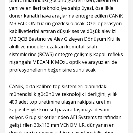
platformlarındaki gücünü gösterirken, ailenin en
yeni ve en ileri teknolojiye sahip üyesi, özellikle
döner kanatlı hava araçlarına entegre edilen CANiK
M3 FALCON fuarın gözdesi olacak. Özel operasyon
kabiliyetlerini artıran düşük ses ve düşük alev izli
M2 QCB Bastırıcı ve Alev Gizleyen Dönüşüm Kiti ile
akıllı ve modüler uzaktan komutalı silah
sistemlerine (RCWS) entegre gelişmiş kapalı refleks
nişangahı MECANIK MOxL optik ve arayüzleri de
profesyonellerin beğenisine sunulacak.
CANiK, orta kalibre top sistemleri alanındaki
mühendislik gücünü ve teknolojik liderliğini, yıllık
400 adet top üretimine ulaşan rakipsiz üretim
kapasitesiyle küresel pazara taşımaya devam
ediyor. Grup şirketlerinden AEI Systems tarafından
geliştirilen 30x113 mm VENOM LR, dünyanın en
düşük geri tepmeye sahip ve ayarlanabilir atım