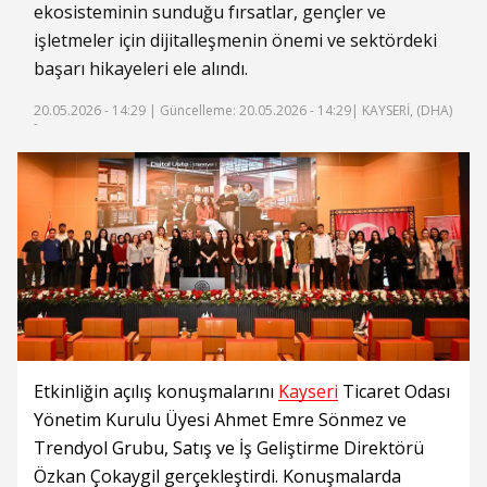
ekosisteminin sunduğu fırsatlar, gençler ve
işletmeler için dijitalleşmenin önemi ve sektördeki
başarı hikayeleri ele alındı.
20.05.2026 - 14:29 |
Güncelleme: 20.05.2026 - 14:29
| KAYSERİ, (DHA)
-
Etkinliğin açılış konuşmalarını
Kayseri
Ticaret Odası
Yönetim Kurulu Üyesi Ahmet Emre Sönmez ve
Trendyol Grubu, Satış ve İş Geliştirme Direktörü
Özkan Çokaygil gerçekleştirdi. Konuşmalarda