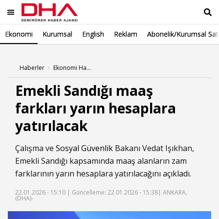
Ekonomi
Kurumsal
English
Reklam
Abonelik/Kurumsal Sat
Ara
Haberler
Ekonomi Haberleri
Emekli Sandığı maaş
farkları yarın hesaplara
yatırılacak
Çalışma ve
Sosyal Güvenlik
Bakanı Vedat Işıkhan,
Emekli Sandığı kapsamında maaş alanların zam
farklarının yarın hesaplara yatırılacağını açıkladı.
22.01.2026 - 15:10 |
Güncelleme: 22.01.2026 - 15:38
| ANKARA,
(DHA)-