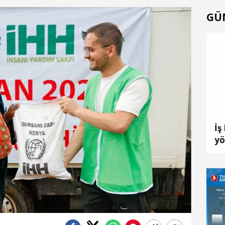
GÜ
İş
yö