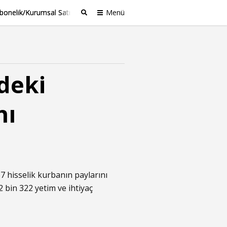
bonelik/Kurumsal Satış
Menü
Ara
deki
nı
7 hisselik kurbanın paylarını
2 bin 322 yetim ve ihtiyaç