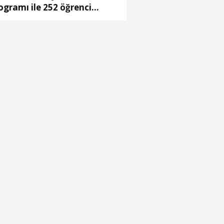
ogramı ile 252 öğrenci
riyerine ilk adımı attı