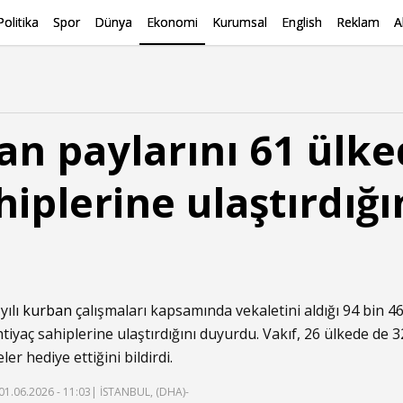
Politika
Spor
Dünya
Ekonomi
Kurumsal
English
Reklam
A
an paylarını 61 ülke
hiplerine ulaştırdığı
yılı
kurban
çalışmaları kapsamında vekaletini aldığı 94 bin 46
htiyaç sahiplerine ulaştırdığını duyurdu. Vakıf, 26 ülkede de 3
er hediye ettiğini bildirdi.
01.06.2026 - 11:03
| İSTANBUL, (DHA)-