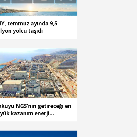
Y, temmuz ayında 9,5
lyon yolcu taşıdı
kkuyu NGS’nin getireceği en
yük kazanım enerji
liyetlerindeki düşüş olacak’