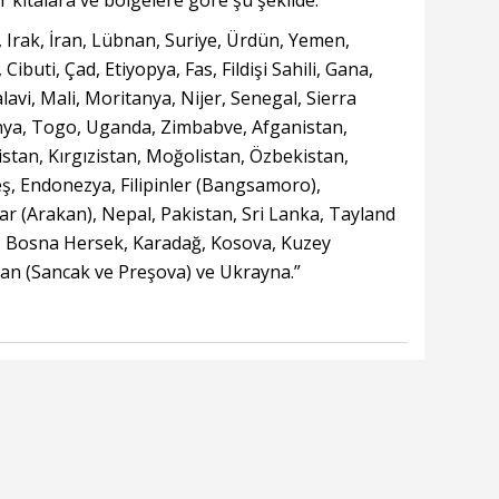
r kıtalara ve bölgelere göre şu şekilde:
n, Irak, İran, Lübnan, Suriye, Ürdün, Yemen,
ibuti, Çad, Etiyopya, Fas, Fildişi Sahili, Gana,
avi, Mali, Moritanya, Nijer, Senegal, Sierra
nya, Togo, Uganda, Zimbabve, Afganistan,
stan, Kırgızistan, Moğolistan, Özbekistan,
eş, Endonezya, Filipinler (Bangsamoro),
 (Arakan), Nepal, Pakistan, Sri Lanka, Tayland
k, Bosna Hersek, Karadağ, Kosova, Kuzey
an (Sancak ve Preşova) ve Ukrayna.”