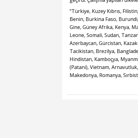
geçirdi. Çalışma yapılan ülkele
“Türkiye, Kuzey Kıbrıs, Filisti
Benin, Burkina Faso, Burundi, C
Gine, Güney Afrika, Kenya, Mal
Leone, Somali, Sudan, Tanza
Azerbaycan, Gürcistan, Kazaki
Tacikistan, Brezilya, Banglad
Hindistan, Kamboçya, Myanmar
(Patani), Vietnam, Arnavutlu
Makedonya, Romanya, Sırbist