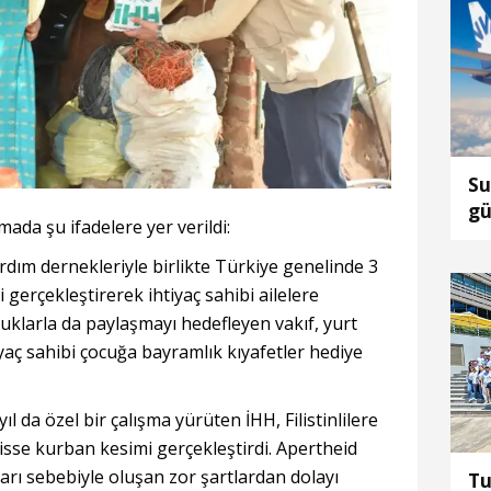
Su
gü
mada şu ifadelere yer verildi:
rdım dernekleriyle birlikte Türkiye genelinde 3
 gerçekleştirerek ihtiyaç sahibi ailelere
cuklarla da paylaşmayı hedefleyen vakıf, yurt
iyaç sahibi çocuğa bayramlık kıyafetler hediye
 yıl da özel bir çalışma yürüten İHH, Filistinlilere
hisse kurban kesimi gerçekleştirdi. Apertheid
amları sebebiyle oluşan zor şartlardan dolayı
Tu