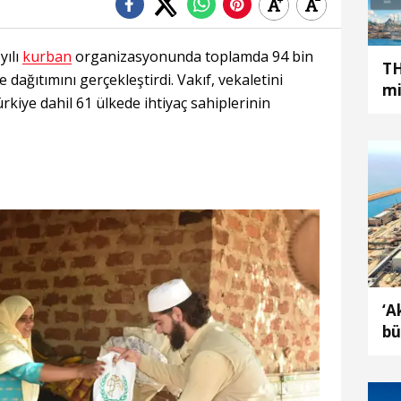
yılı
kurban
organizasyonunda toplamda 94 bin
TH
 dağıtımını gerçekleştirdi. Vakıf, vekaletini
mi
ürkiye dahil 61 ülkede ihtiyaç sahiplerinin
‘A
bü
ma