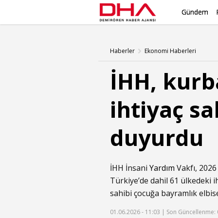
Gündem
Haberler
Ekonomi Haberleri
İHH, kurb
ihtiyaç sa
duyurdu
İHH İnsani
Yardım
Vakfı, 2026 
Türkiye’de dahil 61 ülkedeki i
sahibi çocuğa bayramlık elbisel
01.06.2026 - 11:03 |
Son Güncellenme: 