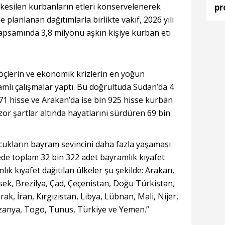
 kesilen kurbanların etleri konservelenerek
pr
ka
e planlanan dağıtımlarla birlikte vakıf, 2026 yılı
apsamında 3,8 milyonu aşkın kişiye kurban eti
öçlerin ve ekonomik krizlerin en yoğun
mlı çalışmalar yaptı. Bu doğrultuda Sudan’da 4
71 hisse ve Arakan’da ise bin 925 hisse kurban
 zor şartlar altında hayatlarını sürdüren 69 bin
cukların bayram sevincini daha fazla yaşaması
ede toplam 32 bin 322 adet bayramlık kıyafet
lık kıyafet dağıtılan ülkeler şu şekilde: Arakan,
ek, Brezilya, Çad, Çeçenistan, Doğu Türkistan,
Irak, İran, Kırgızistan, Libya, Lübnan, Mali, Nijer,
nzanya, Togo, Tunus, Türkiye ve Yemen.”