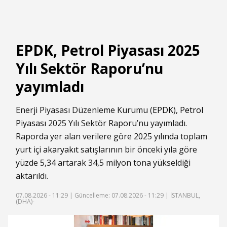
EPDK, Petrol Piyasası 2025
Yılı Sektör Raporu’nu
yayımladı
Enerji Piyasası Düzenleme Kurumu (
EPDK
),
Petrol
Piyasası
2025 Yılı Sektör Raporu’nu yayımladı.
Raporda yer alan verilere göre 2025 yılında toplam
yurt içi
akaryakıt
satışlarının bir önceki yıla göre
yüzde 5,34 artarak 34,5 milyon tona yükseldiği
aktarıldı.
07.08.2026 - 11:29 |
Güncelleme: 07.08.2026 - 11:29
| İSTANBUL,
(DHA)-