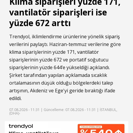
Klima siparişleri yüzde 171,
vantilatör siparişleri ise
yüzde 672 arttı
Trendyol, iklimlendirme ürünlerine yönelik
sipariş
verilerini paylaştı. Haziran-temmuz verilerine göre
klima
siparişlerinin yüzde 171,
vantilatör
siparişlerinin yüzde 672 ve portatif soğutucu
siparişlerinin yüzde 644’e yükseldiği açıklandı.
Şirket tarafından yapılan açıklamada sıcaklık
ortalamasının düşük olduğu bölgelerdeki talep
artışının, Akdeniz ve Ege'yi geride bıraktığı ifade
edildi.
07.08.2026 - 11:31 |
Güncelleme: 07.08.2026 - 11:31
| İSTANBUL,
(DHA)-