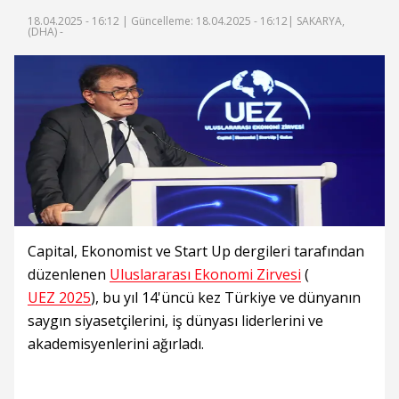
18.04.2025 - 16:12 |
Güncelleme: 18.04.2025 - 16:12
| SAKARYA,
(DHA) -
Capital, Ekonomist ve Start Up dergileri tarafından
düzenlenen
Uluslararası Ekonomi Zirvesi
(
UEZ 2025
), bu yıl 14'üncü kez Türkiye ve dünyanın
saygın siyasetçilerini, iş dünyası liderlerini ve
akademisyenlerini ağırladı.