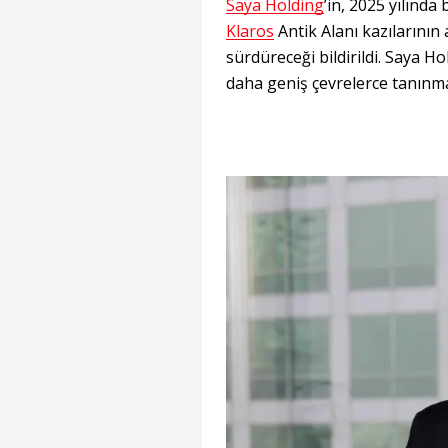
Saya Holding
’in, 2025 yılında
Klaros
Antik Alanı kazılarını
sürdüreceği bildirildi. Saya H
daha geniş çevrelerce tanınma