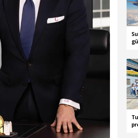
Su
gü
Tu
pr
ka