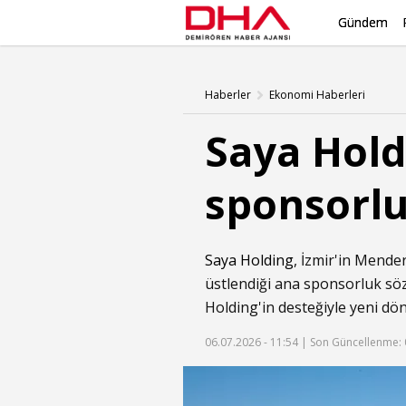
Gündem
Haberler
Ekonomi Haberleri
Saya Holdi
sponsorlu
Saya Holding
, İzmir'in Mende
üstlendiği ana sponsorluk söz
Holding'in desteğiyle yeni dö
06.07.2026 - 11:54 |
Son Güncellenme: 