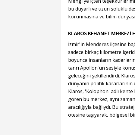
Mengi'ye içten teşekkürlerimi
bu duyarlı ve uzun soluklu des
korunmasına ve bilim dünyası
KLAROS KEHANET MERKEZİ 
İzmir'in Menderes ilçesine ba
sadece birkaç kilometre içeri
boyunca insanların kaderleri
tanrı Apollon'un sesiyle konuş
geleceğini şekillendirdi. Klaro
dünyanın politik kararlarının d
Klaros, 'Kolophon' adlı kente 
gören bu merkez, aynı zamand
aracılığıyla bağlıydı. Bu stra
ötesine taşıyarak, bölgesel bi