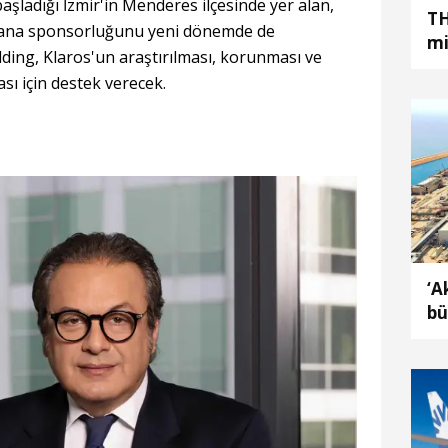
 başladığı İzmir'in Menderes ilçesinde yer alan,
TH
n ana sponsorluğunu yeni dönemde de
mi
olding, Klaros'un araştırılması, korunması ve
sı için destek verecek.
‘A
bü
ma