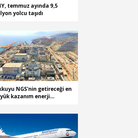
Y, temmuz ayında 9,5
lyon yolcu taşıdı
kkuyu NGS’nin getireceği en
yük kazanım enerji
liyetlerindeki düşüş olacak’