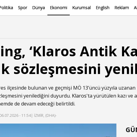
Politika
Spor
Dünya
Ekonomi
Kurumsal
English
Reklam
A
ng, ‘Klaros Antik Ka
k sözleşmesini yeni
res ilçesinde bulunan ve geçmişi MÖ 13’üncü yüzyıla uzanan
leşmesini yenilediğini duyurdu.
Klaros
'ta yürütülen kazı ve 
nemde de devam edeceği belirtildi.
06.07.2026 - 11:54
| İZMİR, (DHA)-
GÜ