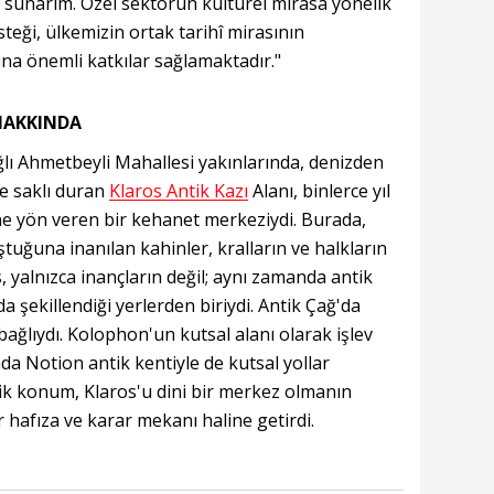
 sunarım. Özel sektörün kültürel mirasa yönelik
teği, ülkemizin ortak tarihî mirasının
na önemli katkılar sağlamaktadır."
HAKKINDA
ğlı Ahmetbeyli Mahallesi yakınlarında, denizden
de saklı duran
Klaros Antik Kazı
Alanı, binlerce yıl
ne yön veren bir kehanet merkeziydi. Burada,
tuğuna inanılan kahinler, kralların ve halkların
s, yalnızca inançların değil; aynı zamanda antik
a şekillendiği yerlerden biriydi. Antik Çağ'da
bağlıydı. Kolophon'un kutsal alanı olarak işlev
a Notion antik kentiyle de kutsal yollar
tejik konum, Klaros'u dini bir merkez olmanın
r hafıza ve karar mekanı haline getirdi.