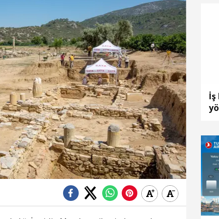
İş
yö