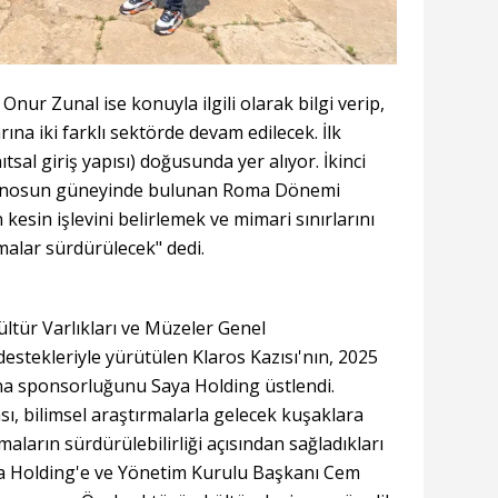
Onur Zunal ise konuyla ilgili olarak bilgi verip,
arına iki farklı sektörde devam edilecek. İlk
tsal giriş yapısı) doğusunda yer alıyor. İkinci
temenosun güneyinde bulunan Roma Dönemi
 kesin işlevini belirlemek ve mimari sınırlarını
malar sürdürülecek" dedi.
ültür Varlıkları ve Müzeler Genel
stekleriyle yürütülen Klaros Kazısı'nın, 2025
 ana sponsorluğunu Saya Holding üstlendi.
ı, bilimsel araştırmalarla gelecek kuşaklara
maların sürdürülebilirliği açısından sağladıkları
aya Holding'e ve Yönetim Kurulu Başkanı Cem