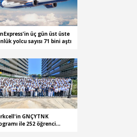
nExpress'in üç gün üst üste
nlük yolcu sayısı 71 bini aştı
rkcell'in GNÇYTNK
ogramı ile 252 öğrenci
riyerine ilk adımı attı