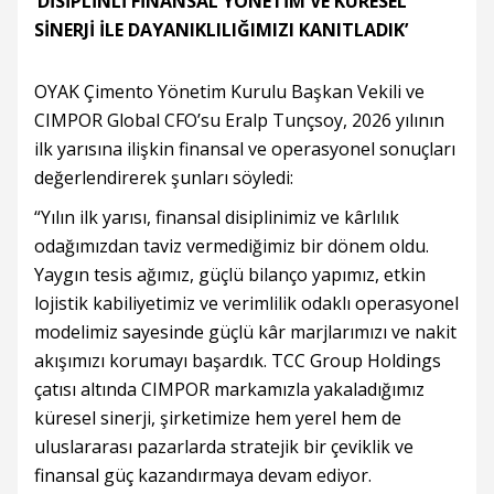
‘DİSİPLİNLİ FİNANSAL YÖNETİM VE KÜRESEL
SİNERJİ İLE DAYANIKLILIĞIMIZI KANITLADIK’
OYAK Çimento Yönetim Kurulu Başkan Vekili ve
CIMPOR Global CFO’su Eralp Tunçsoy, 2026 yılının
ilk yarısına ilişkin finansal ve operasyonel sonuçları
değerlendirerek şunları söyledi:
“Yılın ilk yarısı, finansal disiplinimiz ve kârlılık
odağımızdan taviz vermediğimiz bir dönem oldu.
Yaygın tesis ağımız, güçlü bilanço yapımız, etkin
lojistik kabiliyetimiz ve verimlilik odaklı operasyonel
modelimiz sayesinde güçlü kâr marjlarımızı ve nakit
akışımızı korumayı başardık. TCC Group Holdings
çatısı altında CIMPOR markamızla yakaladığımız
küresel sinerji, şirketimize hem yerel hem de
uluslararası pazarlarda stratejik bir çeviklik ve
finansal güç kazandırmaya devam ediyor.