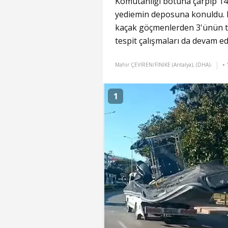
Komutanlığı botuna çarpıp 14 
yediemin deposuna konuldu. 
kaçak göçmenlerden 3'ünün te
tespit çalışmaları da devam ed
•
Mahir ÇEVİREN/FİNİKE (Antalya), (DHA)-
1