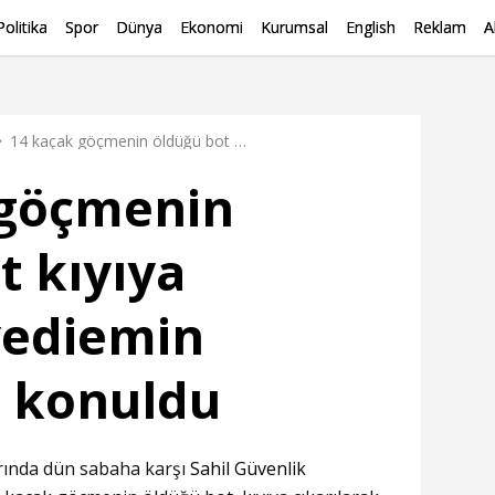
Politika
Spor
Dünya
Ekonomi
Kurumsal
English
Reklam
A
14 kaçak göçmenin öldüğü bot kıyıya çıkarılıp yediemin deposuna konuldu
 göçmenin
t kıyıya
 yediemin
 konuldu
arında dün sabaha karşı
Sahil Güvenlik