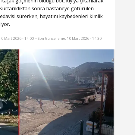
kaçak göçmenin öldüğü bot, kıyıya çıkarılarak,
Kurtarıldıktan sonra hastaneye götürülen
davisi sürerken, hayatını kaybedenleri kimlik
iyor.
 10 Mart 2026 - 14:00
• Son Güncelleme:
10 Mart 2026 - 14:30