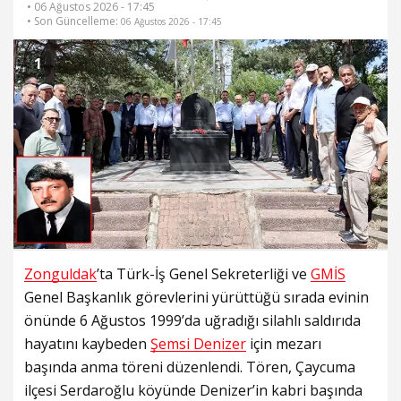
• 06 Ağustos 2026 - 17:45
• Son Güncelleme:
06 Ağustos 2026 - 17:45
1
Zonguldak
’ta Türk-İş Genel Sekreterliği ve
GMİS
Genel Başkanlık görevlerini yürüttüğü sırada evinin
önünde 6 Ağustos 1999’da uğradığı silahlı saldırıda
hayatını kaybeden
Şemsi Denizer
için mezarı
başında anma töreni düzenlendi. Tören, Çaycuma
ilçesi Serdaroğlu köyünde Denizer’in kabri başında