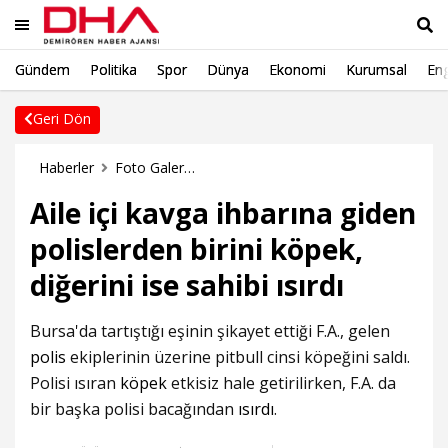
Gündem
Politika
Spor
Dünya
Ekonomi
Kurumsal
Eng
Ara
Geri Dön
Haberler
Foto Galeri Haberleri
Aile içi kavga ihbarına giden
polislerden birini köpek,
diğerini ise sahibi ısırdı
Bursa'da tartıştığı eşinin şikayet ettiği F.A., gelen
polis
ekiplerinin üzerine pitbull cinsi köpeğini saldı.
Polisi ısıran
köpek
etkisiz hale getirilirken, F.A. da
bir başka polisi bacağından
ısırdı
.