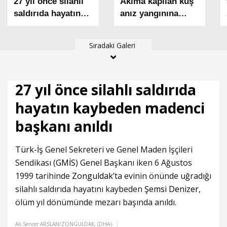
27 yıl önce silahlı
Akıma kapılan kuş
saldırıda hayatın
anız yangınına
kaybeden madenci
neden oldu; 1500
başkanı anıldı
dekar alan zarar
Sıradaki Galeri
gördü
27 yıl önce silahlı saldırıda
hayatın kaybeden madenci
başkanı anıldı
Türk-İş
Genel Sekreteri ve Genel Maden İşçileri
Sendikası (
GMİS
) Genel Başkanı iken 6 Ağustos
1999 tarihinde
Zonguldak
’ta evinin önünde uğradığı
silahlı saldırıda hayatını kaybeden
Şemsi Denizer
,
ölüm yıl dönümünde mezarı başında anıldı.
Ali Sencer ARSLAN/ZONGULDAK, (DHA)-