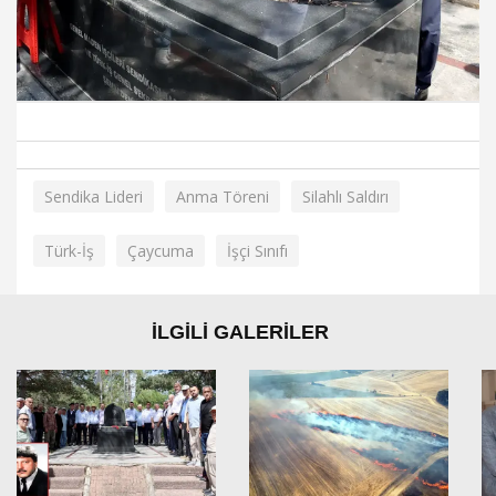
Sendika Lideri
Anma Töreni
Silahlı Saldırı
Türk-İş
Çaycuma
İşçi Sınıfı
İLGİLİ GALERİLER