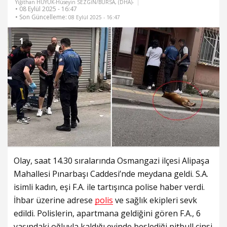
Yiğithan HÜYÜK-Hüseyin SEZGİN/BURSA, (DHA)-
• 08 Eylül 2025 - 16:47
• Son Güncelleme:
08 Eylül 2025 - 16:47
1
Olay, saat 14.30 sıralarında Osmangazi ilçesi Alipaşa
Mahallesi Pınarbaşı Caddesi’nde meydana geldi. S.A.
isimli kadın, eşi F.A. ile tartışınca polise haber verdi.
İhbar üzerine adrese
polis
ve sağlık ekipleri sevk
edildi. Polislerin, apartmana geldiğini gören F.A., 6
yaşındaki oğluyla kaldığı evinde beslediği pitbull cinsi