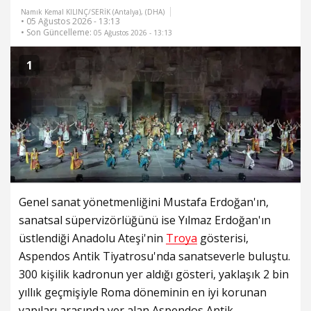
Namık Kemal KILINÇ/SERİK (Antalya), (DHA)
• 05 Ağustos 2026 - 13:13
• Son Güncelleme:
05 Ağustos 2026 - 13:13
1
Genel sanat yönetmenliğini Mustafa Erdoğan'ın,
sanatsal süpervizörlüğünü ise Yılmaz Erdoğan'ın
üstlendiği Anadolu Ateşi'nin
Troya
gösterisi,
Aspendos Antik Tiyatrosu'nda sanatseverle buluştu.
300 kişilik kadronun yer aldığı gösteri, yaklaşık 2 bin
yıllık geçmişiyle Roma döneminin en iyi korunan
yapıları arasında yer alan Aspendos Antik