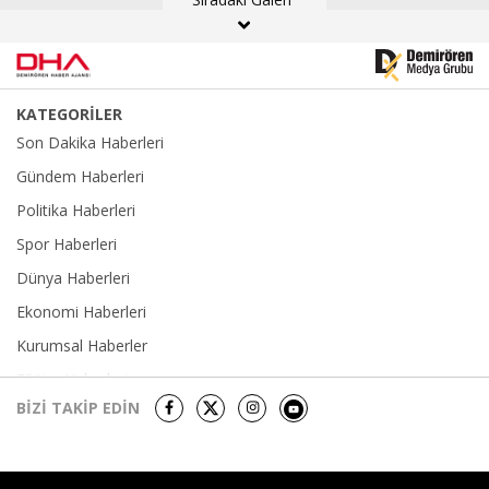
KATEGORİLER
Son Dakika Haberleri
Gündem Haberleri
Politika Haberleri
Spor Haberleri
Dünya Haberleri
Ekonomi Haberleri
Kurumsal Haberler
Eğitim Haberleri
BİZİ TAKİP EDİN
Yerel Haberler
Sağlık-Yaşam Haberleri
Kültür Sanat Haberleri