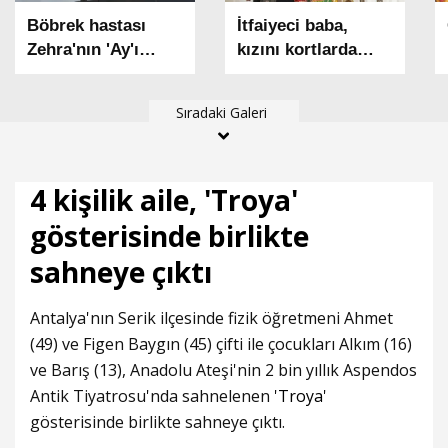
Böbrek hastası
İtfaiyeci baba,
Zehra'nın 'Ay'ı
kızını kortlarda
gözlemleme hayali’
şampiyonluğa
gerçek oldu
hazırlıyor
Sıradaki Galeri
4 kişilik aile, 'Troya'
gösterisinde birlikte
sahneye çıktı
Antalya'nın Serik ilçesinde fizik öğretmeni Ahmet
(49) ve Figen Baygın (45) çifti ile çocukları Alkım (16)
ve Barış (13), Anadolu Ateşi'nin 2 bin yıllık Aspendos
Antik Tiyatrosu'nda sahnelenen '
Troya
'
gösterisinde birlikte sahneye çıktı.