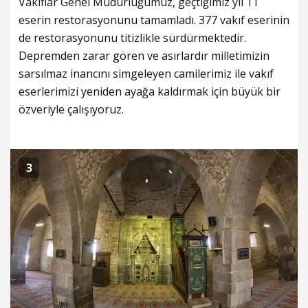
Vakıflar Genel Müdürlüğümüz, geçtiğimiz yıl 11
eserin restorasyonunu tamamladı. 377 vakıf eserinin
de restorasyonunu titizlikle sürdürmektedir.
Depremden zarar gören ve asırlardır milletimizin
sarsılmaz inancını simgeleyen camilerimiz ile vakıf
eserlerimizi yeniden ayağa kaldırmak için büyük bir
özveriyle çalışıyoruz.
3