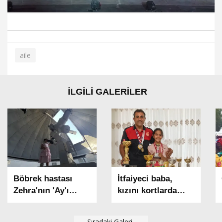
aile
İLGİLİ GALERİLER
Böbrek hastası
İtfaiyeci baba,
Zehra'nın 'Ay'ı
kızını kortlarda
gözlemleme hayali’
şampiyonluğa
gerçek oldu
hazırlıyor
Sıradaki Galeri