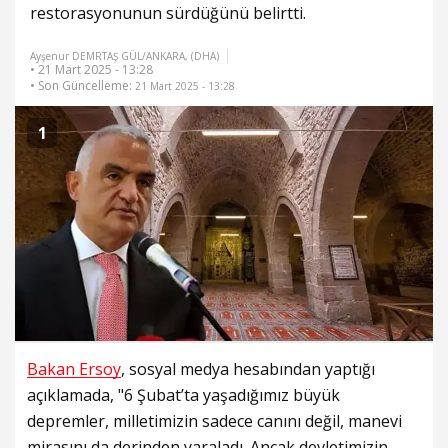
restorasyonunun sürdüğünü belirtti.
Ayşenur DEMRTAŞ GÜL/ANKARA, (DHA)
• 21 Mart 2025 - 13:28
• Son Güncelleme:
21 Mart 2025 - 13:28
1
Bakan Ersoy
, sosyal medya hesabından yaptığı
açıklamada, "6 Şubat’ta yaşadığımız büyük
depremler, milletimizin sadece canını değil, manevi
mirasını da derinden yaraladı. Ancak devletimizin