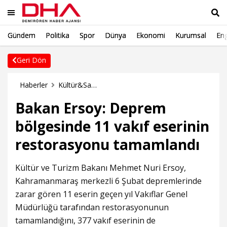
Gündem
Politika
Spor
Dünya
Ekonomi
Kurumsal
Eng
Ara
Geri Dön
Haberler
Kültür&Sanat Haberleri
Bakan Ersoy: Deprem
bölgesinde 11 vakıf eserinin
restorasyonu tamamlandı
Kültür ve Turizm Bakanı Mehmet Nuri Ersoy,
Kahramanmaraş merkezli 6 Şubat depremlerinde
zarar gören 11 eserin geçen yıl Vakıflar Genel
Müdürlüğü tarafından restorasyonunun
tamamlandığını, 377 vakıf eserinin de