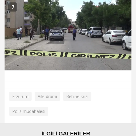
7
Erzurum
Aile dramı
Rehine krizi
Polis müdahalesi
İLGİLİ GALERİLER