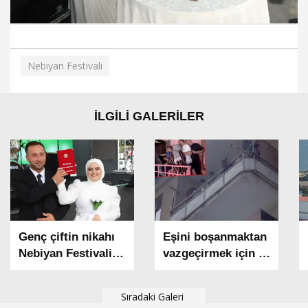
Nebiyan Festivali
İLGİLİ GALERİLER
Genç çiftin nikahı
Eşini boşanmaktan
Nebiyan Festivali
vazgeçirmek için 2
sahnesinde kıyıldı
çocuğunu balkonda
alıkoydu; polis
Sıradaki Galeri
tarafından etkisiz