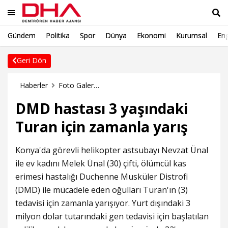
Gündem
Politika
Spor
Dünya
Ekonomi
Kurumsal
Eng
Ara
Geri Dön
Haberler
Foto Galeri Haberleri
DMD hastası 3 yaşındaki
Turan için zamanla yarış
Konya'da görevli helikopter astsubayı Nevzat Ünal
ile ev kadını Melek Ünal (30) çifti, ölümcül kas
erimesi hastalığı Duchenne Musküler Distrofi
(DMD) ile mücadele eden oğulları Turan'ın (3)
tedavisi için zamanla yarışıyor. Yurt dışındaki 3
milyon dolar tutarındaki gen tedavisi için başlatılan