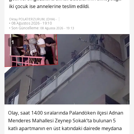
iki çocuk ise annelerine teslim edildi.
Oktay POLAT/ERZURUM, (DHA) -
• 08 Ağustos 2026 - 19:10
• Son Güncelleme:
08 Ağustos 2026 - 19:13
1
Olay, saat 14.00 sıralarında Palandöken ilçesi Adnan
Menderes Mahallesi Zeynep Sokak’ta bulunan 5
katlı apartmanın en üst katındaki dairede meydana