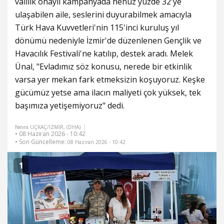
valilik onaylı kampanyada henüz yüzde 32'ye
ulaşabilen aile, seslerini duyurabilmek amacıyla
Türk Hava Kuvvetleri'nin 115'inci kuruluş yıl
dönümü nedeniyle İzmir'de düzenlenen Gençlik ve
Havacılık Festivali'ne katılıp, destek aradı. Melek
Ünal, "Evladımız söz konusu, nerede bir etkinlik
varsa yer mekan fark etmeksizin koşuyoruz. Keşke
gücümüz yetse ama ilacın maliyeti çok yüksek, tek
başımıza yetişemiyoruz" dedi.
Nevra UÇKAÇ/İZMİR, (DHA)
• 08 Haziran 2026 - 10:42
• Son Güncelleme:
08 Haziran 2026 - 10:42
1