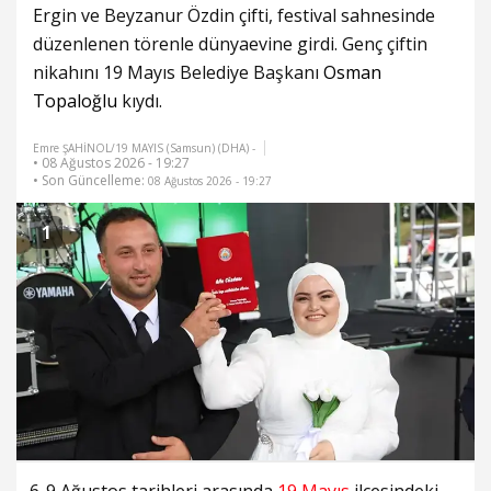
Ergin ve Beyzanur Özdin çifti, festival sahnesinde
düzenlenen törenle dünyaevine girdi. Genç çiftin
nikahını 19 Mayıs Belediye Başkanı
Osman
Topaloğlu
kıydı.
Emre ŞAHİNOL/19 MAYIS (Samsun) (DHA) -
• 08 Ağustos 2026 - 19:27
• Son Güncelleme:
08 Ağustos 2026 - 19:27
1
6-9 Ağustos tarihleri arasında
19 Mayıs
ilçesindeki