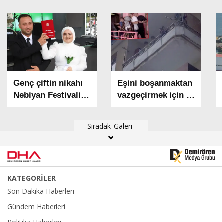
Genç çiftin nikahı
Eşini boşanmaktan
Nebiyan Festivali
vazgeçirmek için 2
sahnesinde kıyıldı
çocuğunu balkonda
alıkoydu; polis
Sıradaki Galeri
tarafından etkisiz
hale getirildi
KATEGORİLER
Son Dakika Haberleri
Gündem Haberleri
Politika Haberleri