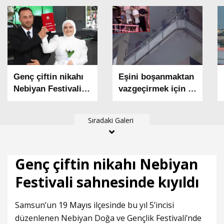
Genç çiftin nikahı
Eşini boşanmaktan
Nebiyan Festivali
vazgeçirmek için 2
sahnesinde kıyıldı
çocuğunu balkonda
alıkoydu; polis
Sıradaki Galeri
tarafından etkisiz
hale getirildi
Genç çiftin nikahı Nebiyan
Festivali sahnesinde kıyıldı
Samsun’un
19 Mayıs
ilçesinde bu yıl 5’incisi
düzenlenen Nebiyan Doğa ve Gençlik Festivali’nde